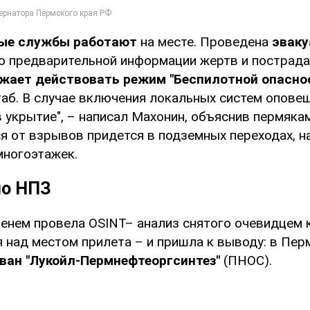
ые службы работают
на месте. Проведена
эваку
По предварительной информации жертв и пострада
жает действовать режим "Беспилотной опаснос
аб. В случае включения локальных систем опове
 укрытие", – написал Махонин, объяснив пермякам
я от взрывов придется в подземных переходах, н
многоэтажек.
по НПЗ
енем провела OSINT– анализ снятого очевидцем 
над местом прилета – и пришла к выводу: в Пе
ован "Лукойл-Пермнефтеоргсинтез"
(ПНОС).