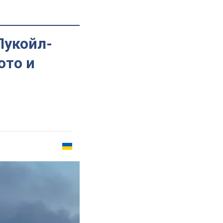
Лукойл-
ото и