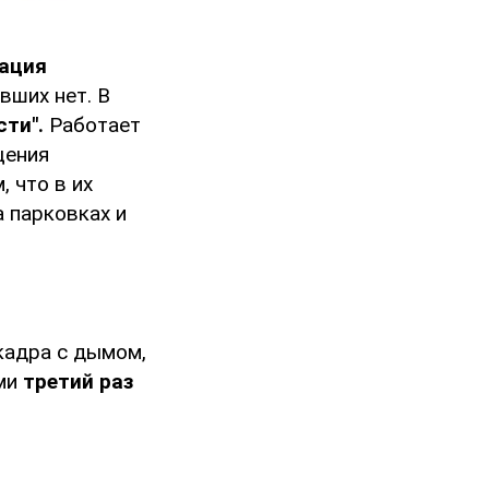
ация
вших нет. В
ти".
Работает
щения
, что в их
а парковках и
кадра с дымом,
рми
третий раз