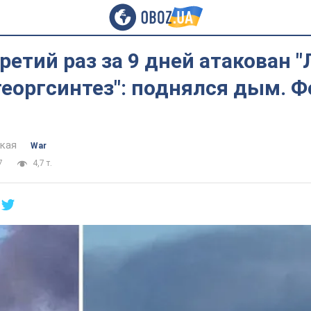
ретий раз за 9 дней атакован "
еоргсинтез": поднялся дым. Ф
цкая
War
7
4,7 т.