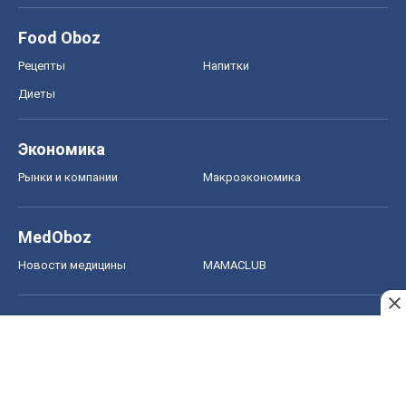
MedOboz
Новости медицины
MAMACLUB
Шоу
Афиша
Сплетни
Красота
Мода
Женский Журнал