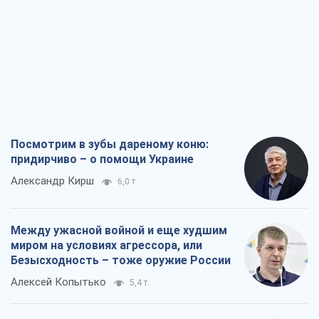
Посмотрим в зубы дареному коню:
придирчиво – о помощи Украине
Александр Кирш
6,0 т.
Между ужасной войной и еще худшим
миром на условиях агрессора, или
Безысходность – тоже оружие России
Алексей Копытько
5,4 т.
Лестница эскалации войны: к чему нам
нужно готовиться
Андрей Шевчишин
6,5 т.
"Когда хочется мести": почему
стратегия Украины должна оставаться
другой