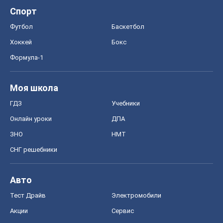
ГДЗ
Учебники
Онлайн уроки
ДПА
ЗНО
НМТ
СНГ решебники
Авто
Тест Драйв
Электромобили
Акции
Сервис
Food Oboz
Рецепты
Напитки
Диеты
Экономика
Рынки и компании
Mакроэкономика