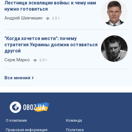
Серж Марко
6,9 т.
Все мнения
О компании
Команда
Правовая информация
Политика
конфиденциальности
Реклама на сайте
Документы
Редакционная политика
Журналисты OBOZ.UA на месте
событий
OBOZ.UA
Политика