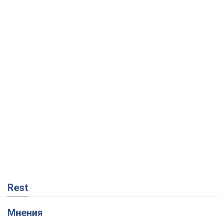
Rest
Мнения
Как противостоять российской
баллистике
Виталий Портников
15,1 т.
Несмотря на все, Киев выстоит. Ведь
сдаться значит потерять все