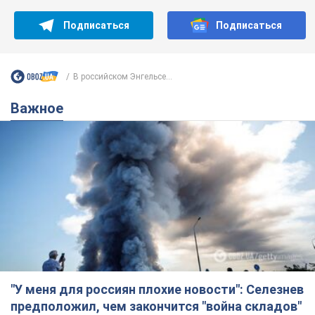
"У меня для россиян плохие новости": Селезнев
предположил, чем закончится "война складов"
Москва может превратиться в "остров" и погрузиться в
темноту, спрогнозировал военный эксперт
5.08.2026 16:00
58,6 т.
Банки "готовятся" к новому курсу
доллара: украинцам рассказали,
чего ожидать