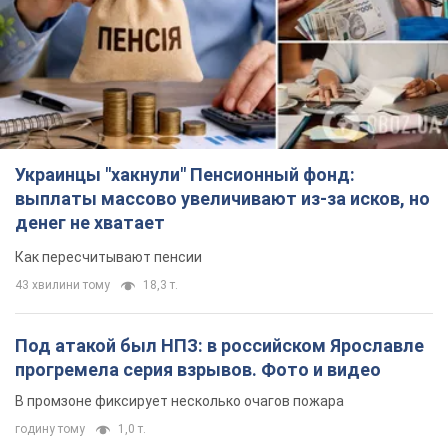
выплаты массово увеличивают из-за исков, но
денег не хватает
Как пересчитывают пенсии
43 хвилини тому
18,3 т.
Под атакой был НПЗ: в российском Ярославле
прогремела серия взрывов. Фото и видео
В промзоне фиксирует несколько очагов пожара
годину тому
1,0 т.
ВСУ отминусовали ещё 1330 оккупантов и
сбили более 1800 российских БПЛА – Генштаб
Численность путинской армии сокращается
годину тому
15,5 т.