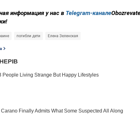
ная информация у нас в
Telegram-канале
Obozrevate
ки!
раине
погибли дети
Елена Зеленская
а