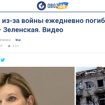
 из-за войны ежедневно погиб
– Зеленская. Видео
мченко
War
07
3,3 т.