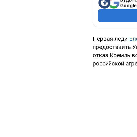
Google
Первая леди
Ел
предоставить У
отказ Кремль во
российской агре