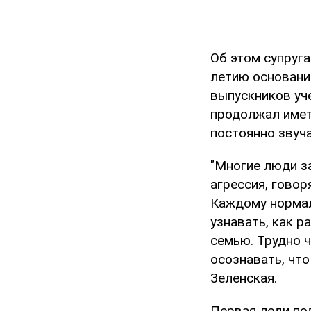
Об этом супруг
летию основани
выпускников уч
продолжал имет
постоянно звуча
"Многие люди з
агрессия, говор
Каждому нормал
узнавать, как р
семью. Трудно ч
осознавать, что
Зеленская.
Первая леди по