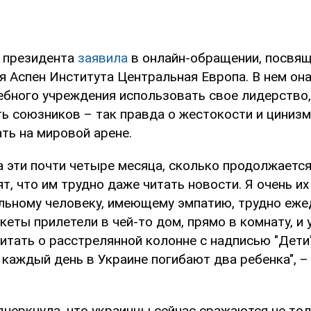
а президента
заявила
в онлайн-обращении, посвящ
я Аспен Института Центральная Европа. В нем он
ебного учреждения использовать свое лидерство
ь союзников – так правда о жестокости и цинизм
ть на мировой арене.
а эти почти четыре месяца, сколько продолжаетс
ят, что им трудно даже читать новости. Я очень и
ьному человеку, имеющему эмпатию, трудно еже
акеты прилетели в чей-то дом, прямо в комнату, и 
итать о расстрелянной колонне с надписью "Дети
 каждый день в Украине погибают два ребенка", –
дчеркнула, что украинцы сейчас сражаются не тол