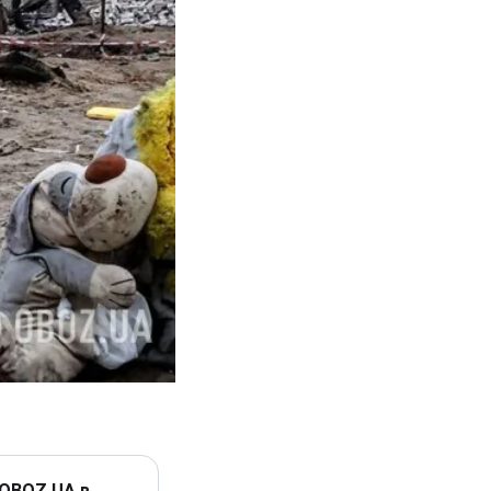
 OBOZ.UA в