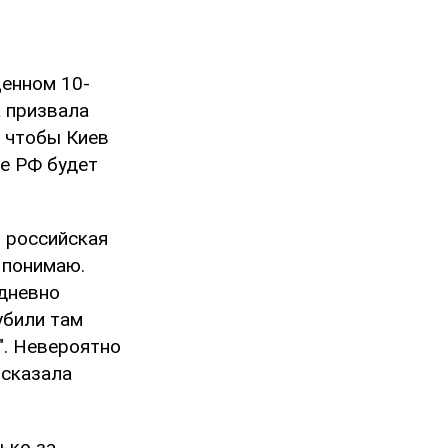
енном 10-
а призвала
, чтобы Киев
е РФ будет
я российская
х понимаю.
дневно
убили там
". Невероятно
 сказала
ько за