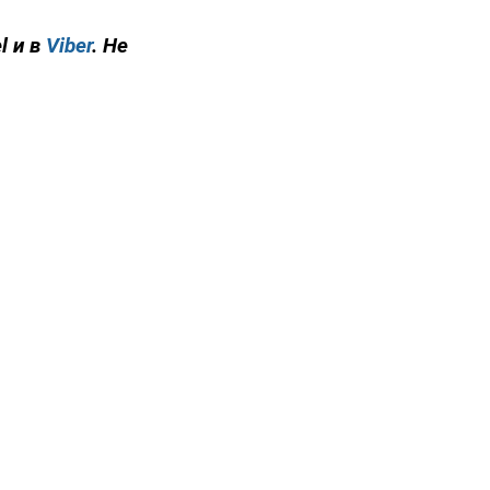
l и в
Viber
. Не