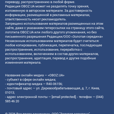
переводу, распространению в любой форме.
Редакция OBOZ.UA может не разделять точку зрения,
изложенную в авторском материале. За достоверность
информации, размещенной в рекламных материалах,
ответственность несет рекламодатель.
Запрещено использование материалов размещенных на этом
сайте, даже с указанием гиперссылки на страницу этого сайта,
логотипа OBOZ.UA или любого другого упоминания, но без
письменного разрешения Редакции/ООО «Золотая середина»
Незаконным использованием материалов будет считаться:
любое копирование, публикация, перепечатка, последующее
распространение, использование, переработка с
использованием, включением в состав других материалов,
распространение, адаптация, перевод и другие подобные
изменения материала.
Название онлайн медиа — «OBOZ.UA»
- субъект в сфере онлайн медиа;
- идентификатор медиа — R40-06156;
- почтовый адрес — ул. Деревообрабатывающая, д. 7, г. Киев,
01013;
- адрес электронной почты —
[email protected]
; - телефон — (044)
585 46 20
© 2026 Все права защищены, ООО "Золотая середина".