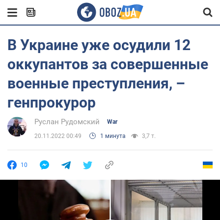
В Украине уже осудили 12
оккупантов за совершенные
военные преступления, –
генпрокурор
Руслан Рудомский
War
20.11.2022 00:49
1 минута
3,7 т.
10