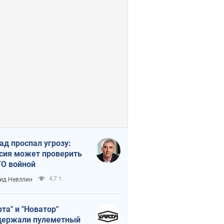
ад проспал угрозу:
сия может проверить
О войной
4,7 т.
ид Невзлин
рта" и "Новатор"
ержали пулеметный