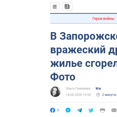
Герои войны
В Запорожск
вражеский др
жилье сгорел
Фото
Ольга Ганюкова
War
14.06.2026 13:50
2 минуты
0