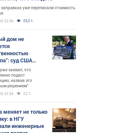
 заправках уже переписали стоимость
ва
23,2 т.
26 22:56
ый дом не
ется
твенностью
па": суд США
становил
уже заявил, что
ительство
ленно подаст
цию, назвав это
ного зала
ным решением"
мостью 400 млн
2,2 т.
26 23:54
аров
а меняет не только
ику: в НГУ
зали инженерные