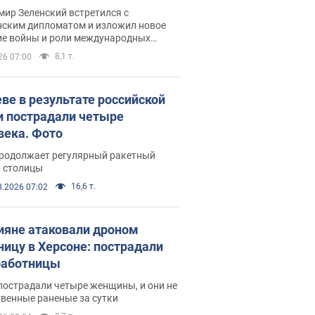
рвью с Безсмертным
ир Зеленский встретился с
нским дипломатом и изложил новое
ие войны и роли международных
ров в борьбе с Россией
8,1 т.
26 07:00
еве в результате российской
и пострадали четыре
века. Фото
продолжает регулярный ракетный
р столицы
16,6 т.
8.2026 07:02
ияне атаковали дроном
ницу в Херсоне: пострадали
аботницы
пострадали четыре женщины, и они не
венные раненые за сутки