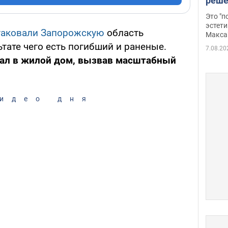
реше
росс
Это "
дрон
эстети
таковали Запорожскую
область
Макса
тате чего есть погибший и раненые.
7.08.20
пал в жилой дом, вызвав масштабный
идео дня