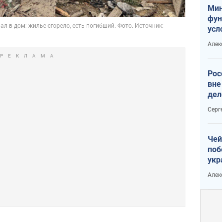
Мин
фун
усл
мас
Алек
вое
Рос
вне
дел
Серг
Чей
поб
укр
чин
Алек
наз