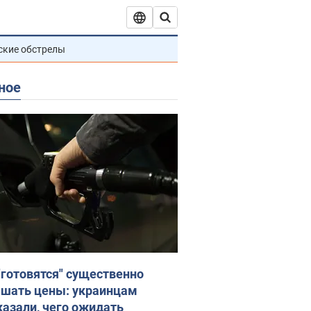
ские обстрелы
ное
"готовятся" существенно
шать цены: украинцам
казали, чего ожидать