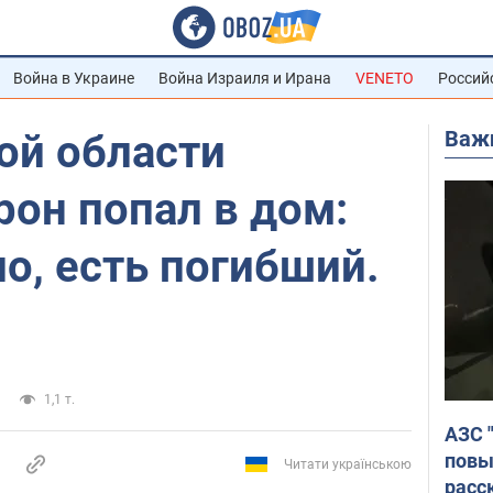
Война в Украине
Война Израиля и Ирана
VENETO
Россий
Важ
ой области
он попал в дом:
о, есть погибший.
1,1 т.
АЗС 
повы
Читати українською
расс