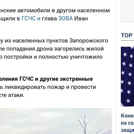
анские автомобили в другом населенном
общили в
ГСЧС и
глава
ЗОВА
Иван
TO
му из населенных пунктов Запорожского
ле попадания дрона загорелись жилой
ло постройки и полностью уничтожило
еления ГСЧС и другие экстренные
сь ликвидировать пожар и провести
те атаки.
Коне
на с
защи