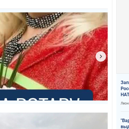
Зап
Рос
НАТ
Леон
"Ва
выд