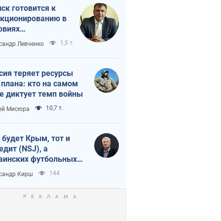
ск готовится к
кционированию в
овиях
штабного
1,5 т.
сандр Левченко
нного кризиса
сия теряет ресурсы
 плана: кто на самом
е диктует темп войны
10,7 т.
ей Мисюра
 будет Крым, тот и
едит (NSJ), а
аинских футбольных
овников могут
144
сандр Кирш
вать убийцами