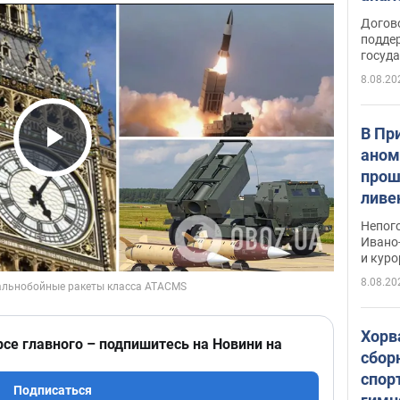
Догов
поддер
госуд
8.08.20
В Пр
аном
Play Video
прош
ливе
прев
Непог
Виде
Ивано
и кур
8.08.20
Хорв
рсе главного – подпишитесь на Новини на
сбор
спор
Подписаться