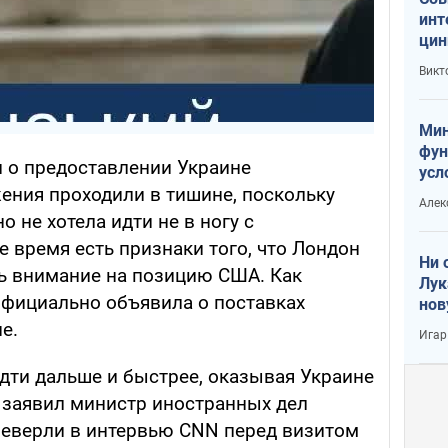
инт
цин
или
Викт
Тра
Мин
фун
и о предоставлении Украине
усл
ения проходили в тишине, поскольку
вое
Алек
 не хотела идти не в ногу с
 время есть признаки того, что Лондон
Ни 
ть внимание на позицию США. Как
Лук
официально объявила о поставках
нов
е.
Игар
идти дальше и быстрее, оказывая Украине
 заявил министр иностранных дел
еверли в интервью CNN перед визитом