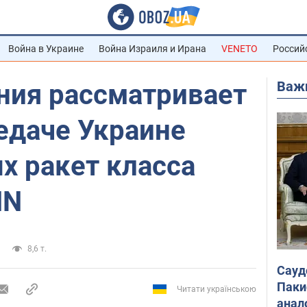
Война в Украине
Война Израиля и Ирана
VENETO
Россий
Важ
ния рассматривает
едаче Украине
х ракет класса
NN
8,6 т.
Сауд
Паки
Читати українською
анал