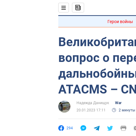
Герои войны
Великобрита
вопрос о пер
дальнобойны
ATACMS – C
Надежда Данищук
War
20.01.2023 17:11
2 минуты
294