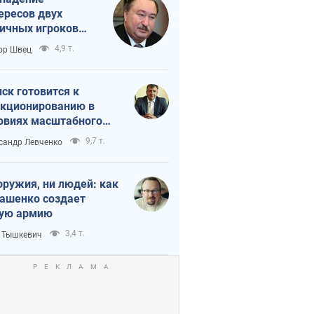
ересов двух
ичных игроков
 тайный план
4,9 т.
ор Швец
мпа и Путина?
ск готовится к
кционированию в
овиях масштабного
нного кризиса
9,7 т.
сандр Левченко
оружия, ни людей: как
ашенко создает
ую армию
3,4 т.
 Тышкевич