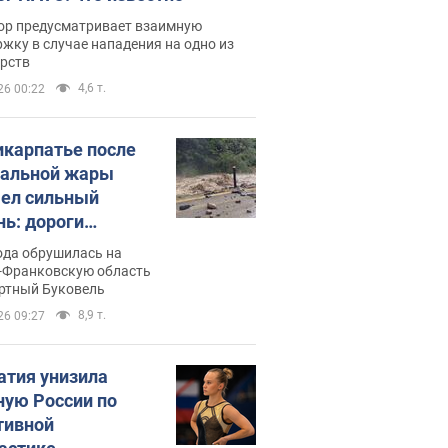
ор предусматривает взаимную
жку в случае нападения на одно из
арств
4,6 т.
26 00:22
икарпатье после
альной жары
ел сильный
нь: дороги
ратились в реки.
ода обрушилась на
о
-Франковскую область
ортный Буковель
8,9 т.
26 09:27
атия унизила
ную России по
тивной