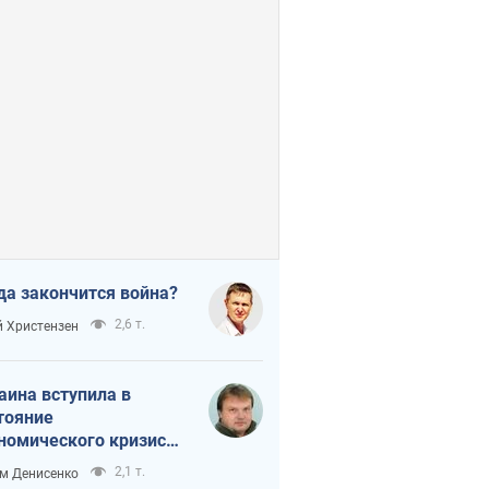
да закончится война?
2,6 т.
 Христензен
аина вступила в
тояние
номического кризиса.
ь ли свет в конце
2,1 т.
м Денисенко
неля?