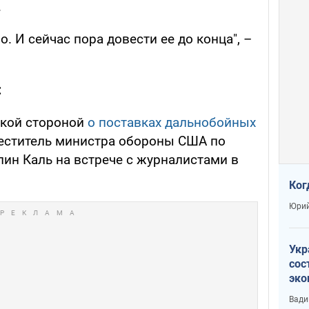
.
о. И сейчас пора довести ее до конца", –
:
ской стороной
о поставках дальнобойных
меститель министра обороны США по
ин Каль на встрече с журналистами в
Ког
Юрий
Укр
сос
эко
Ест
Вади
тун