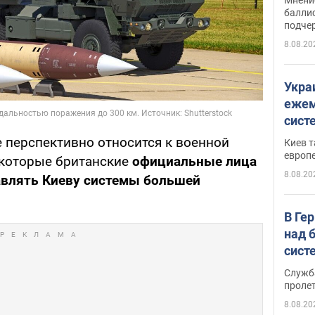
баллис
подче
8.08.20
Укра
ежем
сист
Зеле
е перспективно относится к военной
Киев т
европ
екоторые британские
официальные лица
8.08.20
авлять Киеву системы большей
В Ге
над 
сист
Служб
проле
8.08.20