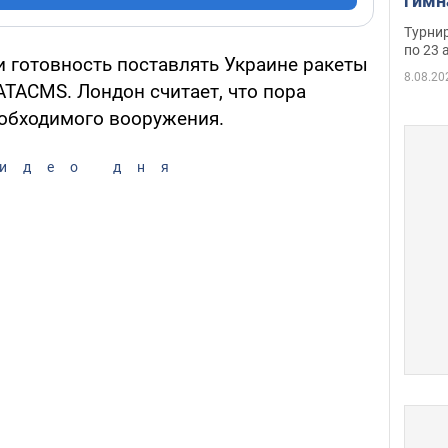
гимн
офиц
Турнир
на ч
по 23 
 готовность поставлять Украине ракеты
осно
8.08.20
ATACMS. Лондон считает, что пора
еобходимого вооружения.
идео дня