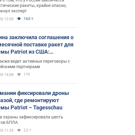
тические ракеты, крайне опасно,
ркнул эксперт
14,0 т.
26 12:00
ина заключила соглашения о
есячной поставке ракет для
емы Patriot из США:
нский раскрыл подробности
акже ведет активные переговоры с
ейскими партнерами
174
26 14:08
рмании фиксировали дроны
базой, где ремонтируют
емы Patriot – Tagesschau
а охраны зафиксировала шесть
тов БПЛА
2,3 т.
26 11:55