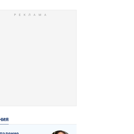
ения
падение