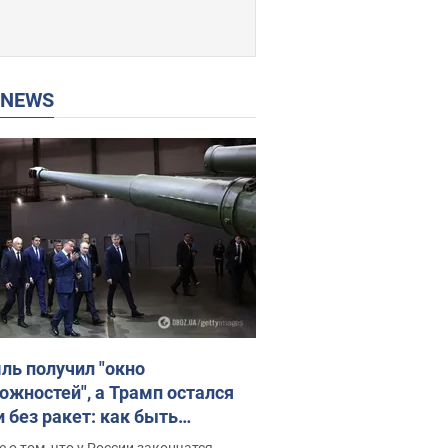
P NEWS
ль получил "окно
ожностей", а Трамп остался
и без ракет: как быть
ине? Интервью с Мельником
 о том, что у России закончатся