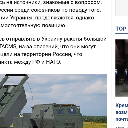
сь на источники, знакомые с вопросом.
уссии среди союзников по поводу того,
ении Украины, продолжаются, однако
амостоятельную позицию.
TO
ь отправлять в Украину ракеты большой
TACMS, из-за опасений, что они могут
 цели на территории России, что
ликта между РФ и НАТО.
Крем
возм
почт
Укра
Мнение