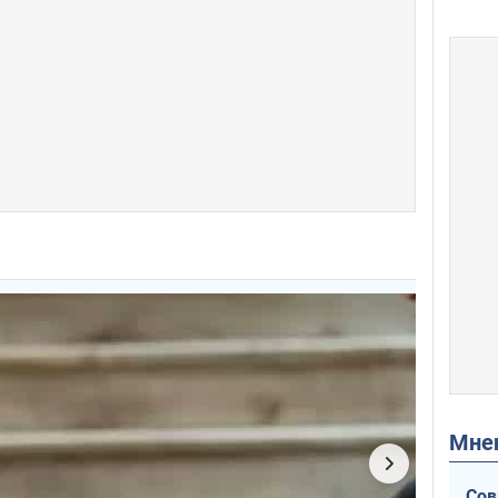
Мн
Сов