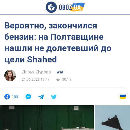
Вероятно, закончился
бензин: на Полтавщине
нашли не долетевший до
цели Shahed
Дарья Дурова
War
21.06.2023 16:47
30,1 т.
155