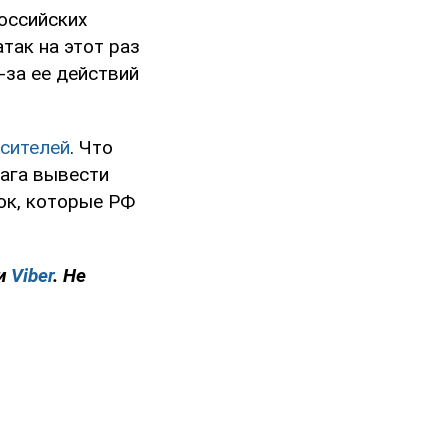
оссийских
так на этот раз
-за ее действий
сителей
. Что
рага вывести
ок, которые РФ
и
Viber
. Не