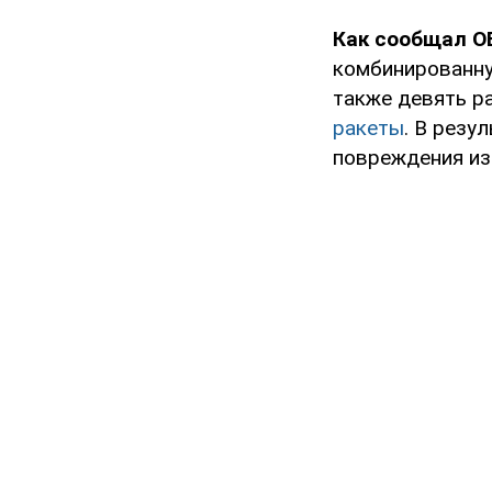
Как сообщал O
комбинированну
также девять р
ракеты
. В резу
повреждения из