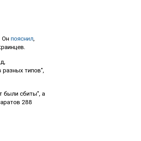
. Он
пояснил
,
краинцев.
д,
 разных типов",
т были сбиты", а
паратов 288