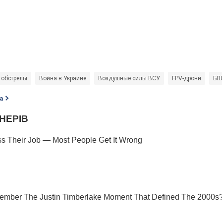
 обстрелы
Война в Украине
Воздушные силы ВСУ
FPV-дрони
БП
а