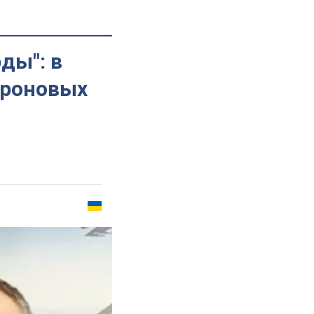
ды": в
дроновых