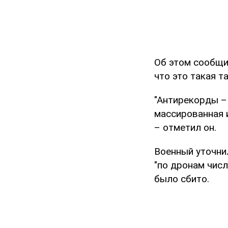
Об этом сообщи
что это такая т
"Антирекорды – 
массированная и
– отметил он.
Военный уточнил
"по дронам числ
было сбито.