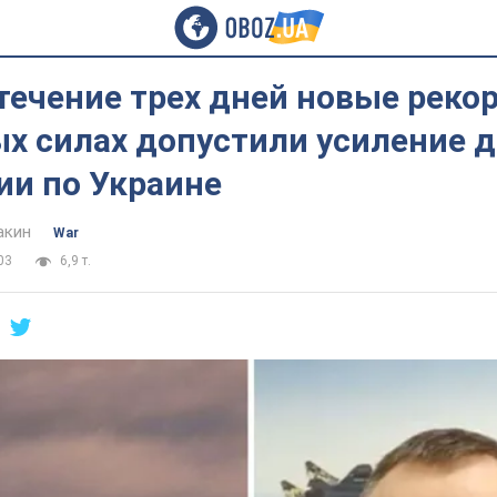
течение трех дней новые рекор
х силах допустили усиление 
ии по Украине
акин
War
03
6,9 т.