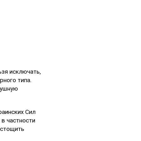
ьзя исключать,
рного типа.
душную
краинских Сил
 в частности
истощить