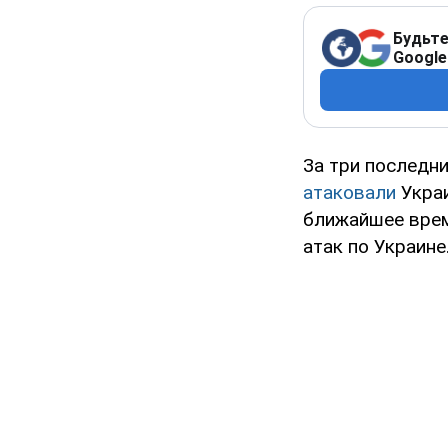
Будьте
Google
За три последн
атаковали
Украи
ближайшее врем
атак по Украине