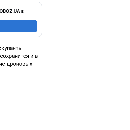
 OBOZ.UA в
ккупанты
сохранится и в
ние дроновых