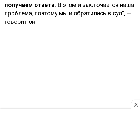
получаем ответа
. В этом и заключается наша
проблема, поэтому мы и обратились в суд", —
говорит он.
А вот Россия, по мнению адвоката, "хочет
помочь" семьям тех, кого отправила на бойню.