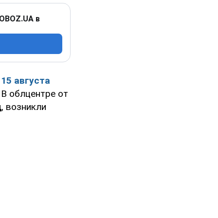
 OBOZ.UA в
 15 августа
. В облцентре от
д
, возникли