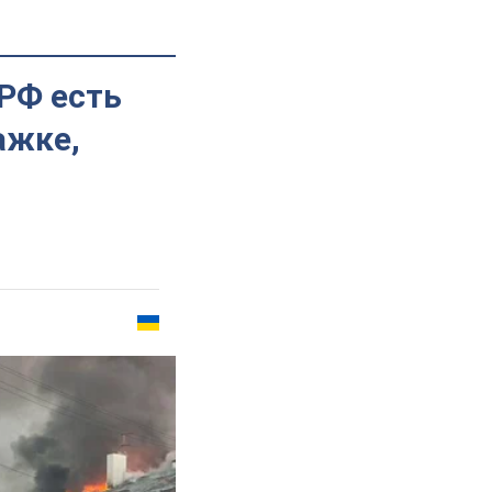
 РФ есть
ажке,