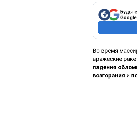
Будьте
Google
Во время масс
вражеские раке
падения облом
возгорания
и
п