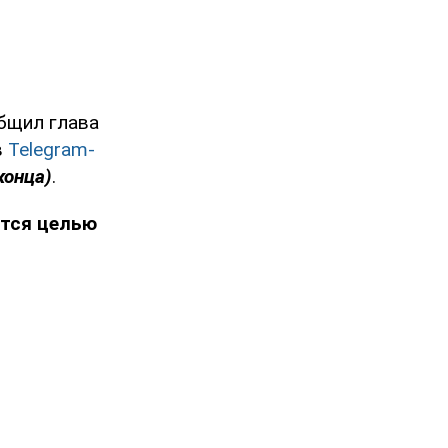
общил глава
в
Telegram-
конца)
.
ется целью