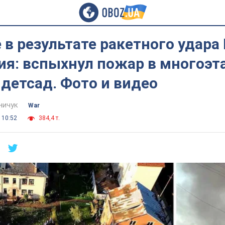
 в результате ракетного удара
ия: вспыхнул пожар в многоэт
детсад. Фото и видео
ничук
War
 10:52
384,4 т.