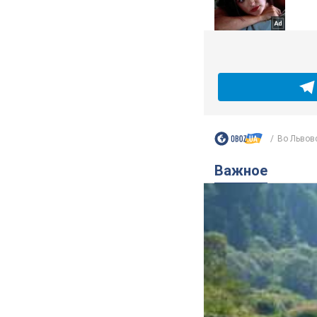
Во Львовс
Важное