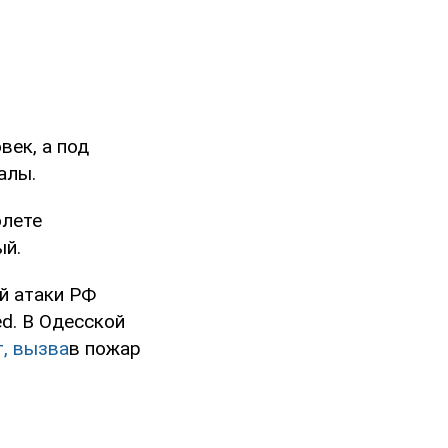
век, а под
алы.
олете
ый.
й атаки РФ
d. В Одесской
т, вызва
в пожар