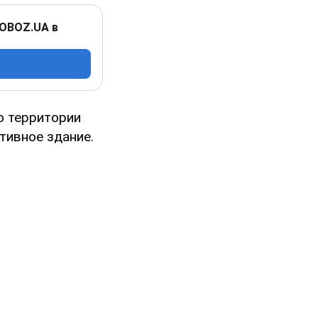
 OBOZ.UA в
о территории
тивное здание.