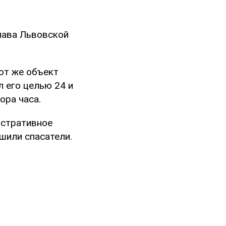
лава Львовской
от же объект
 его целью 24 и
ора часа.
истративное
шили спасатели.