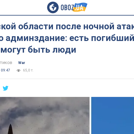
кой области после ночной ата
о админздание: есть погибший
 могут быть люди
тиков
War
 09:47
65,0 т.