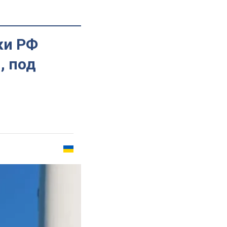
ки РФ
, под