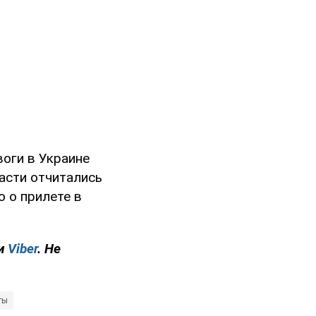
воги в Украине
асти отчитались
о о прилете в
и
Viber
. Не
ты