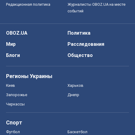
Регионы Украины
Киев
Харьков
Запорожье
Днепр
Черкассы
Спорт
Футбол
Баскетбол
Хоккей
Бокс
Формула-1
Моя школа
ГДЗ
Учебники
Онлайн уроки
ДПА