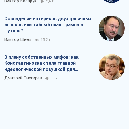
В плену собственных мифов: как
Константиновка стала главной
идеологической ловушкой для
российских оккупантов
Дмитрий Снегирев
567
Рекрутинг: обновленный и, похоже,
полезный вражеский опыт, или
Диалектика требовательной трусости