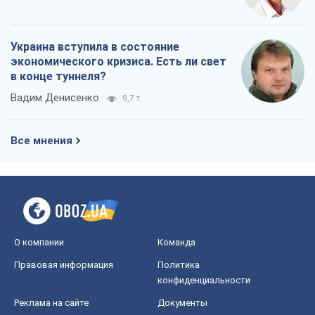
Все мнения
О компании
Команда
Правовая информация
Политика
конфиденциальности
Реклама на сайте
Документы
Редакционная политика
Журналисты OBOZ.UA на месте
событий
OBOZ.UA
Политика
Мир
Расследования
Блоги
Общество