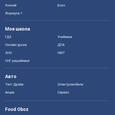
ЗНО
НМТ
СНГ решебники
Авто
Тест Драйв
Электромобили
Акции
Сервис
Food Oboz
Рецепты
Напитки
Диеты
Экономика
Рынки и компании
Mакроэкономика
MedOboz