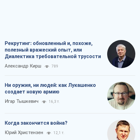
Александр Кирш
789
Ни оружия, ни людей: как Лукашенко
создает новую армию
Игар Тышкевич
16,3 т.
Когда закончится война?
Юрий Христензен
12,1 т.
Украина вступила в состояние
экономического кризиса. Есть ли свет
в конце туннеля?
Вадим Денисенко
9,7 т.