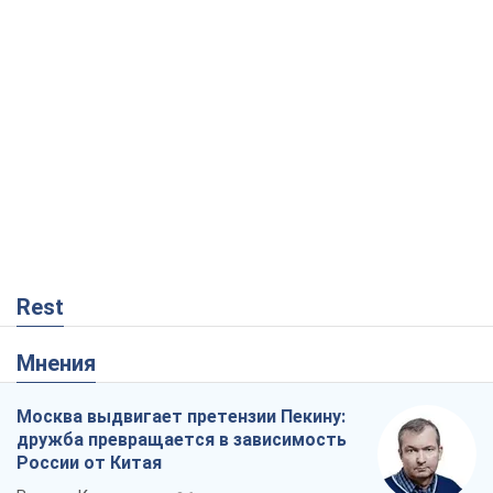
Rest
Мнения
Москва выдвигает претензии Пекину:
дружба превращается в зависимость
России от Китая
Виктор Каспрук
2,6 т.
Совпадение интересов двух циничных
игроков или тайный план Трампа и
Путина?
Виктор Швец
15,2 т.