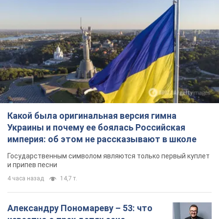
Какой была оригинальная версия гимна
Украины и почему ее боялась Российская
империя: об этом не рассказывают в школе
Государственным символом являются только первый куплет
и припев песни
4 часа назад
14,7 т.
Александру Пономареву – 53: что
известно о трех детях секс-
символа 90-х и как они выглядят
Несмотря на развитие карьеры, артист не
забывал о личном счастье
9 часов назад
8,4 т.
В ПриватБанке рассказали,
действительны ли доллары 1996