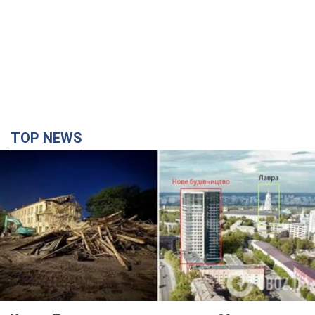
Киево-Печерскую лавру закроют 80-метровым
"монстром"? Почему киевские власти
отказались остановить строительство
небоскреба "московского верующего"
Какая реакция Кличко на петицию по отмене строительства
час назад
4,2 т.
Российская армия совершила массированную