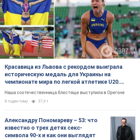
Красавица из Львова с рекордом выиграла
историческую медаль для Украины на
чемпионате мира по легкой атлетике U20.
Видео
Наша соотечественница блестяще выступила в Орегоне
8 годин тому
37,0 т.
Александру Пономареву – 53: что
известно о трех детях секс-
символа 90-х и как они выглядят
Несмотря на развитие карьеры, артист не
забывал о личном счастье
9.08.2026 04:01
10,3 т.
В ПриватБанке рассказали,
действительны ли доллары 1996
года: принимают ли обменники и
банки такие купюры