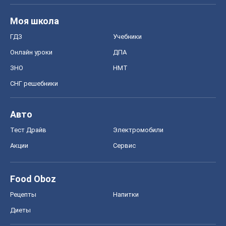
Авто
Тест Драйв
Электромобили
Акции
Сервис
Food Oboz
Рецепты
Напитки
Диеты
Экономика
Рынки и компании
Mакроэкономика
MedOboz
Новости медицины
MAMACLUB