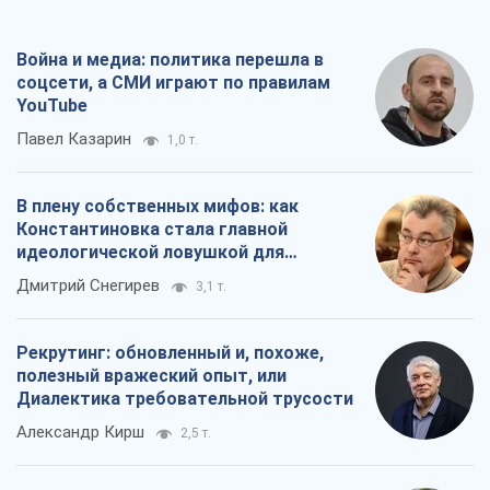
Константиновка стала главной
идеологической ловушкой для
российских оккупантов
Дмитрий Снегирев
3,1 т.
Рекрутинг: обновленный и, похоже,
полезный вражеский опыт, или
Диалектика требовательной трусости
Александр Кирш
2,5 т.
Ни оружия, ни людей: как Лукашенко
создает новую армию
Игар Тышкевич
17,0 т.
Все мнения