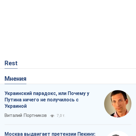
Rest
Мнения
Украинский парадокс, или Почему у
Путина ничего не получилось с
Украиной
Виталий Портников
7,0 т.
Москва выдвигает претензии Пекину:
дружба превращается в зависимость
России от Китая
Виктор Каспрук
7,1 т.
Дух Анкориджа окончательно
испарился
Виктор Андрусив
1,6 т.