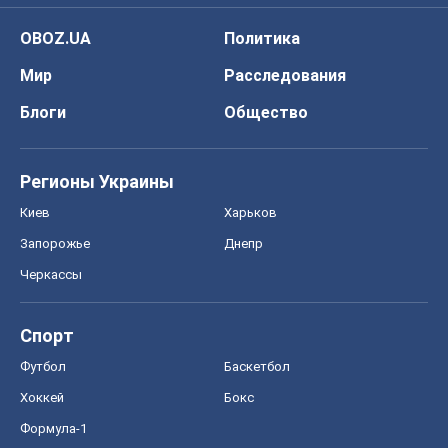
Киев
Харьков
Запорожье
Днепр
Черкассы
Спорт
Футбол
Баскетбол
Хоккей
Бокс
Формула-1
Моя школа
ГДЗ
Учебники
Онлайн уроки
ДПА
ЗНО
НМТ
СНГ решебники