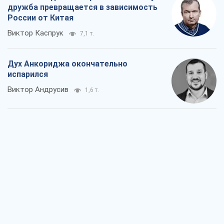
Война и медиа: политика перешла в
соцсети, а СМИ играют по правилам
YouTube
Павел Казарин
1,0 т.
В плену собственных мифов: как