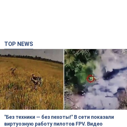
"Без техники — без пехоты!" В сети показали
виртуозную работу пилотов FPV. Видео
На обнародованных кадрах запечатлены удары по укрытиям,
автомобилям, инженерной технике и живой силе российских
войск
годину тому
2,3 т.
Армия РФ уничтожила предприятие Kromberg &
Schubert в Житомире. Фото