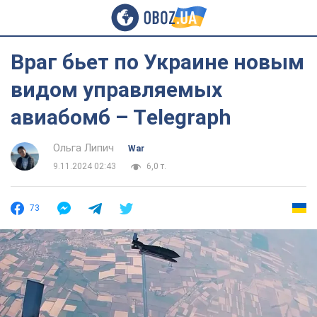
Враг бьет по Украине новым
видом управляемых
авиабомб – Тelegraph
Ольга Липич
War
9.11.2024 02:43
6,0 т.
73