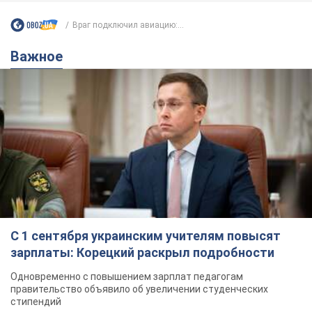
С 1 сентября украинским учителям повысят
зарплаты: Корецкий раскрыл подробности
Одновременно с повышением зарплат педагогам
правительство объявило об увеличении студенческих
стипендий
7.08.2026 00:29
11,8 т.
Сколько баллистических ракет
перехватила украинская ПВО в
июле: в Минобороны назвали цифру
Украинская ПВО работала в условиях
дефицита ракет-перехватчиков