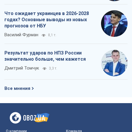
значительно больше, чем кажется
Дмитрий Томчук
3,3 т.
Все мнения
О компании
Команда
Правовая информация
Политика
конфиденциальности
Реклама на сайте
Документы
Редакционная политика
Журналисты OBOZ.UA на месте
событий