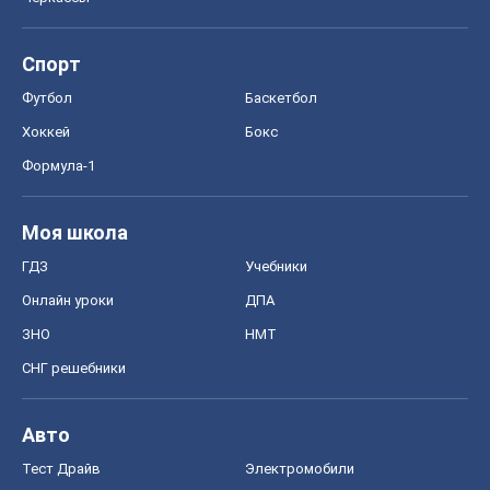
Моя школа
ГДЗ
Учебники
Онлайн уроки
ДПА
ЗНО
НМТ
СНГ решебники
Авто
Тест Драйв
Электромобили
Акции
Сервис
Food Oboz
Рецепты
Напитки
Диеты