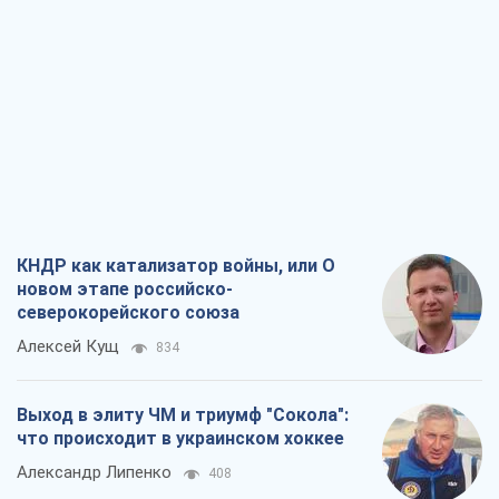
КНДР как катализатор войны, или О
новом этапе российско-
северокорейского союза
Алексей Кущ
834
Выход в элиту ЧМ и триумф "Сокола":
что происходит в украинском хоккее
Александр Липенко
408
Что ожидает украинцев в 2026-2028
годах? Основные выводы из новых
прогнозов от НБУ
Василий Фурман
8,1 т.
Результат ударов по НПЗ России