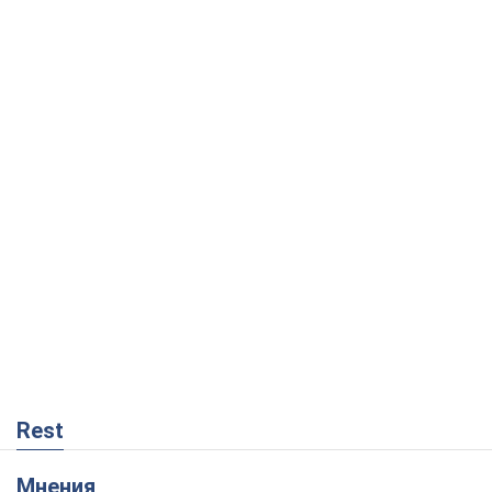
Rest
Мнения
Россия теряет ресурсы вне плана: кто
на самом деле диктует темп войны
Сергей Мисюра
4,2 т.
"Мы уже переживали и худшее":
Украине не стоит поддаваться