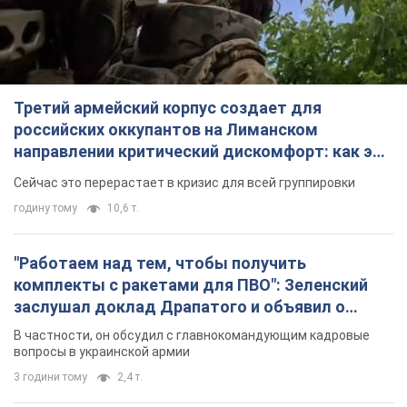
Сейчас это перерастает в кризис для всей группировки
годину тому
10,6 т.
"Работаем над тем, чтобы получить
комплекты с ракетами для ПВО": Зеленский
заслушал доклад Драпатого и объявил о
новых мерах
В частности, он обсудил с главнокомандующим кадровые
вопросы в украинской армии
3 години тому
2,4 т.
В оккупированной Ялте прогремели мощные
взрывы: поднимается черный дым. Фото и
видео
Город, вероятно, подвергся атаке дронов
4 години тому
5,7 т.