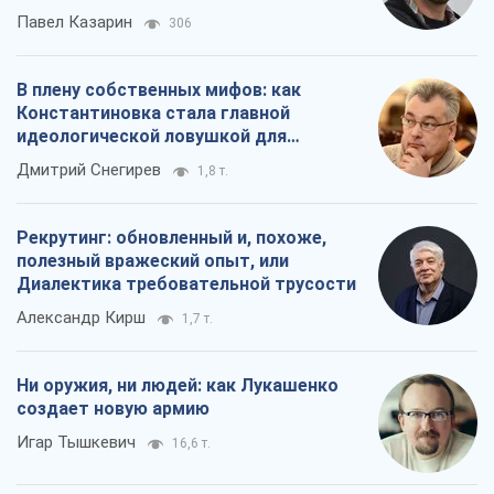
Павел Казарин
306
В плену собственных мифов: как
Константиновка стала главной
идеологической ловушкой для
российских оккупантов
Дмитрий Снегирев
1,8 т.
Рекрутинг: обновленный и, похоже,
полезный вражеский опыт, или
Диалектика требовательной трусости
Александр Кирш
1,7 т.
Ни оружия, ни людей: как Лукашенко
создает новую армию
Игар Тышкевич
16,6 т.