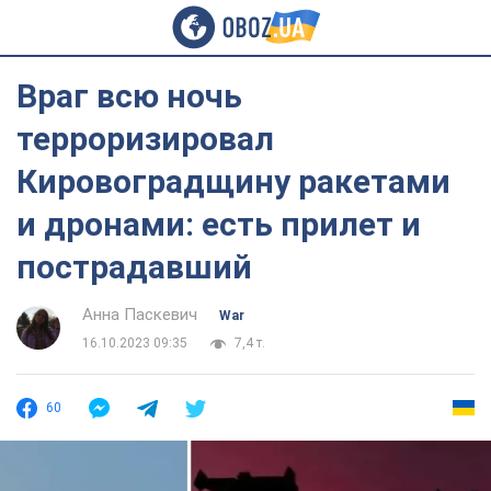
Враг всю ночь
терроризировал
Кировоградщину ракетами
и дронами: есть прилет и
пострадавший
Анна Паскевич
War
16.10.2023 09:35
7,4 т.
60