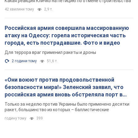
Какая реакция Кличко на петицию по отмене строительства
42 хвилини тому
2,9 т.
Российская армия совершила массированную
атаку на Одессу: горела историческая часть
города, есть пострадавшие. Фото и видео
Для террора враг применил ракеты и дроны
2 години тому
51,6 т.
«Они воюют против продовольственной
безопасности мира!» Зеленский заявил, что
российская армия вновь обстреляла порт в
Одессе
Только за неделю против Украины было применено десятки
ракет, большинство из которых – баллистические
годину тому
399