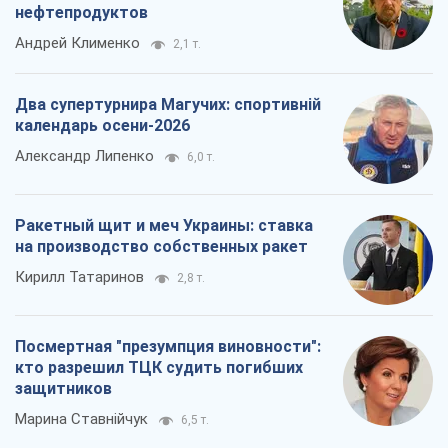
нефтепродуктов
Андрей Клименко
2,1 т.
Два супертурнира Магучих: спортивній
календарь осени-2026
Александр Липенко
6,0 т.
Ракетный щит и меч Украины: ставка
на производство собственных ракет
Кирилл Татаринов
2,8 т.
Посмертная "презумпция виновности":
кто разрешил ТЦК судить погибших
защитников
Марина Ставнійчук
6,5 т.