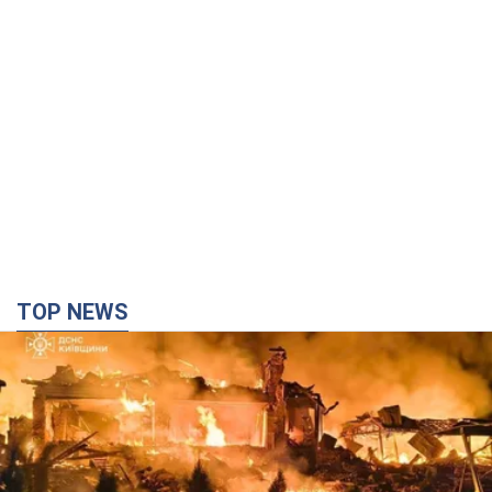
Россия ударила по Киевщине дронами: погибли
трое людей, среди них – ребенок. Фото
Также есть пострадавшие из-за атаки врага
час назад
15,7 т.
"Верните Федорова": в городах Украины уже
23-й день подряд проходят массовые митинги
с плакатами. Фото и видео
Участники акций продолжают серию ежедневных протестов