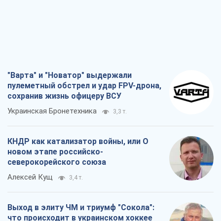
Алексей Кущ
3,4 т.
Выход в элиту ЧМ и триумф "Сокола":
что происходит в украинском хоккее
Александр Липенко
1,3 т.
Что ожидает украинцев в 2026-2028
годах? Основные выводы из новых
прогнозов от НБУ
Василий Фурман
24,1 т.
Все мнения