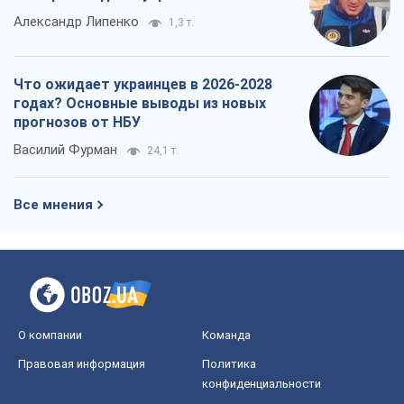
О компании
Команда
Правовая информация
Политика
конфиденциальности
Реклама на сайте
Документы
Редакционная политика
Журналисты OBOZ.UA на месте
событий
OBOZ.UA
Политика
Мир
Расследования
Блоги
Общество
Регионы Украины
Киев
Харьков