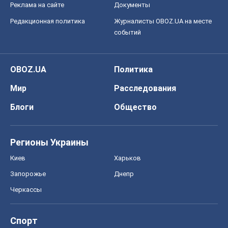
Запорожье
Днепр
Черкассы
Спорт
Футбол
Баскетбол
Хоккей
Бокс
Формула-1
Моя школа
ГДЗ
Учебники
Онлайн уроки
ДПА
ЗНО
НМТ
СНГ решебники
Авто