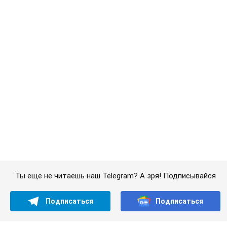
Ты еще не читаешь наш Telegram? А зря! Подписывайся
Подписаться
Подписаться
ВСУ одержали историческую...
Важное
Во Львове женщина спровоцировала конфликт,