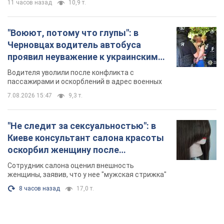
Фото
женщины, заявив, что у нее "мужская стрижка"
8 часов назад
17,0 т.
TOP NEWS