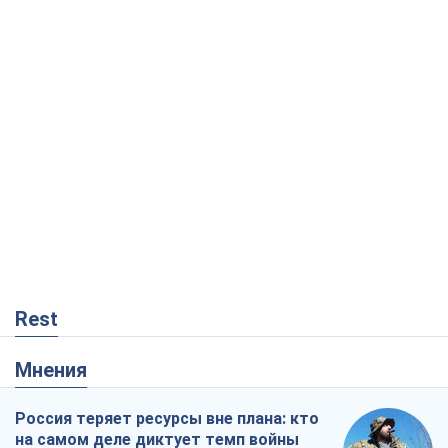
Мнения
Россия теряет ресурсы вне плана: кто
на самом деле диктует темп войны
Сергей Мисюра
9,3 т.
"Мы уже переживали и худшее":
Украине не стоит поддаваться
отчаянию из-за ракетного террора
Сергей Марченко, эксперт
8,5 т.
Запад проспал угрозу: Россия может
проверить НАТО войной
Леонид Невзлин
3,5 т.