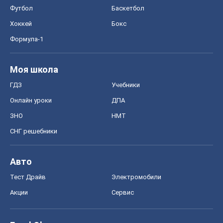
Тест Драйв
Электромобили
Акции
Сервис
Food Oboz
Рецепты
Напитки
Диеты
Экономика
Рынки и компании
Mакроэкономика
MedOboz
Новости медицины
MAMACLUB
Шоу