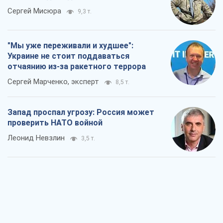
"Варта" и "Новатор" выдержали
пулеметный обстрел и удар FPV-дрона,
сохранив жизнь офицеру ВСУ
Украинская Бронетехника
3,3 т.
КНДР как катализатор войны, или О
новом этапе российско-
северокорейского союза