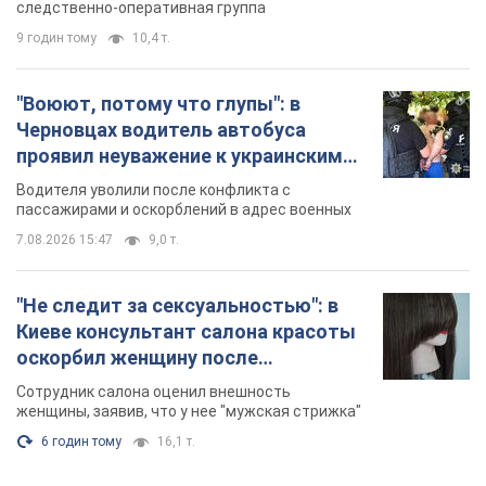
следственно-оперативная группа
9 годин тому
10,4 т.
"Воюют, потому что глупы": в
Черновцах водитель автобуса
проявил неуважение к украинским
военным и поплатился за это.
Водителя уволили после конфликта с
Видео
пассажирами и оскорблений в адрес военных
7.08.2026 15:47
9,0 т.
"Не следит за сексуальностью": в
Киеве консультант салона красоты
оскорбил женщину после
химиотерапии, разгорелся скандал.
Сотрудник салона оценил внешность
Фото
женщины, заявив, что у нее "мужская стрижка"
6 годин тому
16,1 т.