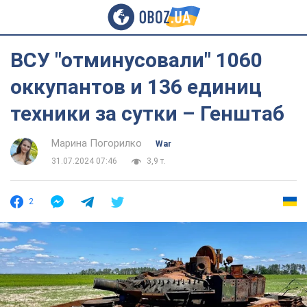
ВСУ "отминусовали" 1060
оккупантов и 136 единиц
техники за сутки – Генштаб
Марина Погорилко
War
31.07.2024 07:46
3,9 т.
2