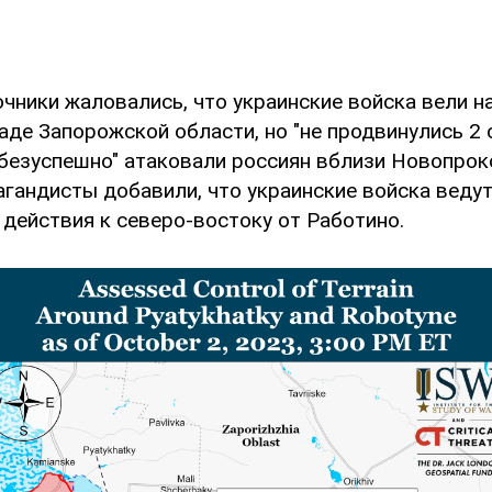
очники жаловались, что украинские войска вели н
аде Запорожской области, но "не продвинулись 2 
"безуспешно" атаковали россиян вблизи Новопрок
агандисты добавили, что украинские войска веду
 действия к северо-востоку от Работино.