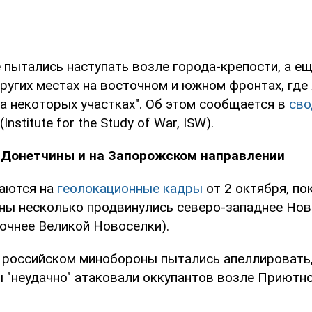
 пытались наступать возле города-крепости, а ещ
других местах на восточном и южном фронтах, где
а некоторых участках". Об этом сообщается в
сво
nstitute for the Study of War, ISW).
е Донетчины и на Запорожском направлении
аются на
геолокационные кадры
от 2 октября, п
ны несколько продвинулись северо-западнее Но
точнее Великой Новоселки).
в российском минобороны пытались апеллировать,
ы "неудачно" атаковали оккупантов возле Приютно