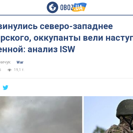
винулись северо-западнее
рского, оккупанты вели насту
нной: анализ ISW
ничук
War
6
19,1 т.