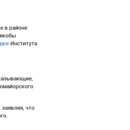
е в районе
 якобы
дке
Института
оказывающие,
вомайорского
 заявляя, что
го.