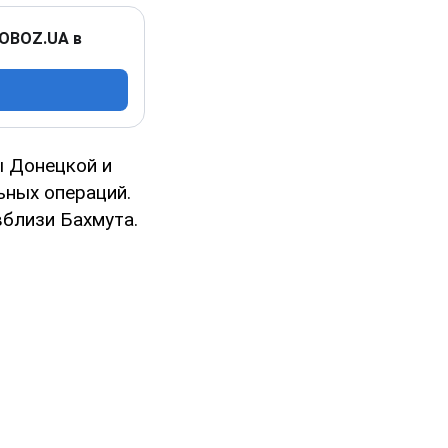
 OBOZ.UA в
ы Донецкой и
ьных операций.
вблизи Бахмута.