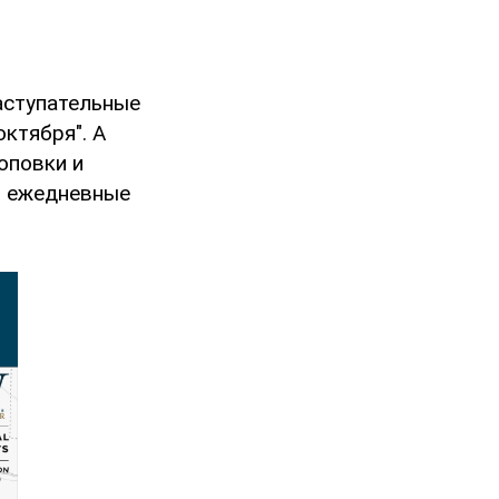
аступательные
октября". А
оповки и
т ежедневные