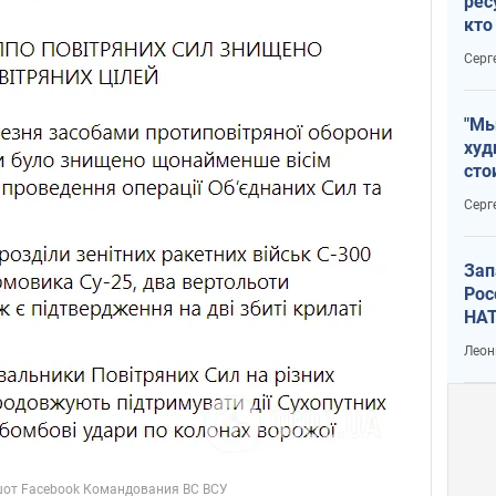
рес
кто
дик
Серг
"Мы
худ
сто
отч
Серг
рак
Зап
Рос
НАТ
Леон