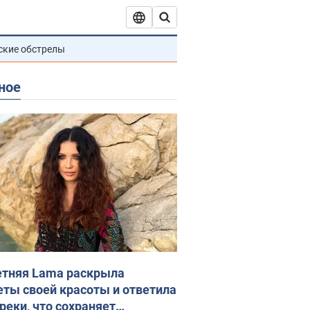
ские обстрелы
ное
етняя Lama раскрыла
еты своей красоты и ответила
реки, что сохраняет