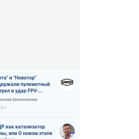
рта" и "Новатор"
ержали пулеметный
трел и удар FPV-
на, сохранив жизнь
инская Бронетехника
церу ВСУ
,9 т.
Р как катализатор
ны, или О новом этапе