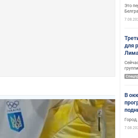
Это пе
Белгр
7.08.20
Трет
для 
Лима
крит
Сейчас
удал
групп
Спецп
В ок
прог
подн
виде
Город,
7.08.20