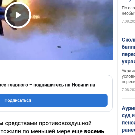
моло
По сло
необы
7.08.20
Play Video
Скол
балл
пере
укра
июле
Украи
назв
услови
перех
рсе главного – подпишитесь на Новини на
7.08.20
Подписаться
Аури
суд 
пенс
ны
средствами противовоздушной
ране
ичтожили по меньшей мере еще
восемь