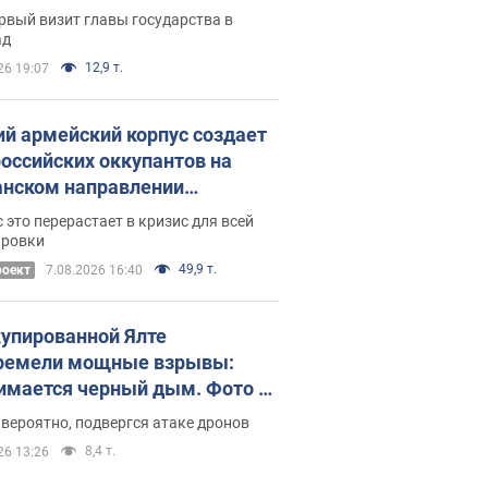
рвый визит главы государства в
ад
12,9 т.
26 19:07
ий армейский корпус создает
российских оккупантов на
нском направлении
ический дискомфорт: как это
 это перерастает в кризис для всей
ось
ировки
49,9 т.
роект
7.08.2026 16:40
купированной Ялте
ремели мощные взрывы:
имается черный дым. Фото и
о
 вероятно, подвергся атаке дронов
8,4 т.
26 13:26