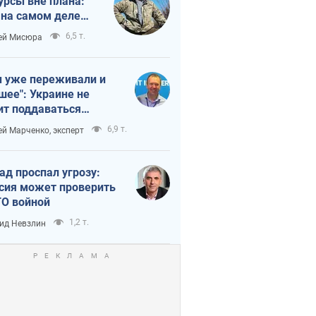
урсы вне плана:
 на самом деле
тует темп войны
6,5 т.
ей Мисюра
 уже переживали и
шее": Украине не
ит поддаваться
аянию из-за
6,9 т.
ей Марченко, эксперт
етного террора
ад проспал угрозу:
сия может проверить
О войной
1,2 т.
ид Невзлин