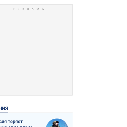
ения
сия теряет