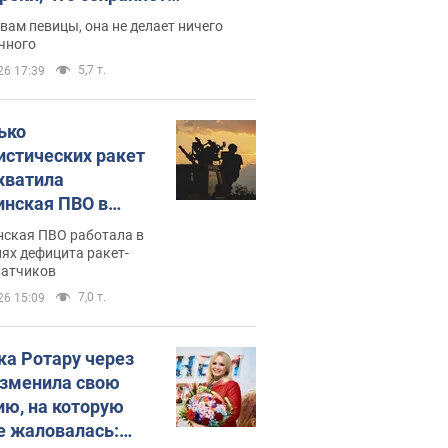
дость, ведь у нее нет детей
вам певицы, она не делает ничего
чного
5,7 т.
26 17:39
ько
истических ракет
хватила
инская ПВО в
: в Минобороны
нская ПВО работала в
али цифру
ях дефицита ракет-
ватчиков
7,0 т.
26 15:09
ка Ротару через
изменила свою
ию, на которую
е жаловалась: