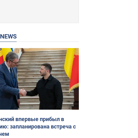
P NEWS
нский впервые прибыл в
ию: запланирована встреча с
чем