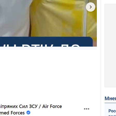
Мн
Рос