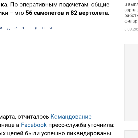
скол
ика
. По оперативным подсчетам, общие
В вып
певи
зарпла
ики – это
56 самолетов и 82 вертолета
.
работ
филар
идео дня
8.08.20
 марта, отчиталось
Командование
ранице в
Facebook
пресс-служба уточнила:
ых целей были успешно ликвидированы