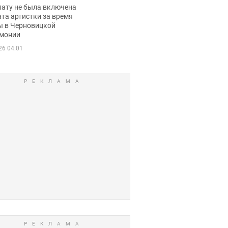
ько получала
лату не была включена
ца
та артистки за время
ы в Черновицкой
монии
26 04:01