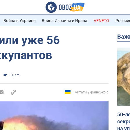
Война в Украине
Война Израиля и Ирана
VENETO
Россий
Важ
или уже 56
ккупантов
31,7 т.
Читати українською
50-л
секр
на уп