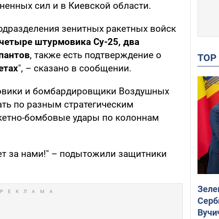
ненных сил и в Киевской области.
подразделения зенитных ракетных войск
четыре штурмовика Су-25, два
пантов
, также есть подтверждение о
TO
етах
", – сказано в сообщении.
мовики и бомбардировщики Воздушных
ть по разным стратегическим
кетно-бомбовые удары по колоннам
ет за нами!" – подытожили защитники
Зеле
Серб
Вучи