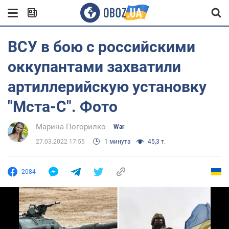
ВСУ в бою с российскими
оккупантами захватили
артиллерийскую установку
"Мста-С". Фото
Марина Погорилко
War
27.03.2022 17:55
1 минута
45,3 т.
2084