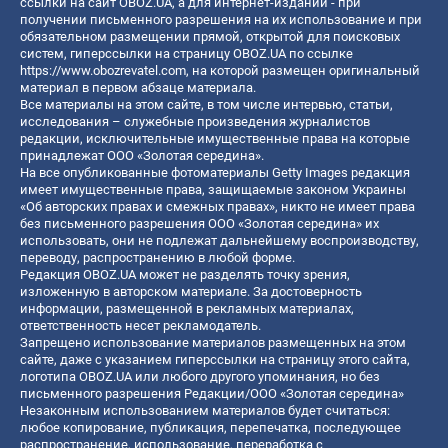
ссылки на сайт OBOZ.UA, а для интернет-изданий - при
получении письменного разрешения на их использование и при
обязательном размещении прямой, открытой для поисковых
систем, гиперссылки на страницу OBOZ.UA по ссылке
https://www.obozrevatel.com
, на которой размещен оригинальный
материал в первом абзаце материала.
Все материалы на этом сайте, в том числе интервью, статьи,
исследования – служебные произведения журналистов
редакции, исключительные имущественные права на которые
принадлежат ООО «Золотая середина».
На все опубликованные фотоматериалы Getty Images редакция
имеет имущественные права, защищаемые законом Украины
«Об авторских правах и смежных правах», никто не имеет права
без письменного разрешения ООО «Золотая середина» их
использовать, они не подлежат дальнейшему воспроизводству,
переводу, распространению в любой форме.
Редакция OBOZ.UA может не разделять точку зрения,
изложенную в авторском материале. За достоверность
информации, размещенной в рекламных материалах,
ответственность несет рекламодатель.
Запрещено использование материалов размещенных на этом
сайте, даже с указанием гиперссылки на страницу этого сайта,
логотипа OBOZ.UA или любого другого упоминания, но без
письменного разрешения Редакции/ООО «Золотая середина»
Незаконным использованием материалов будет считаться:
любое копирование, публикация, перепечатка, последующее
распространение, использование, переработка с