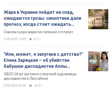
Жара в Украине пойдет на спад,
ожидаются грозы: синоптики дали
прогноз, когда стоит ожидать
изменения погоды
Совсем скоро жара постепенно отступит
5.08.2026 14:59
6,7 т.
"Или, может, я запугана с детства?"
Елена Зарецкая – об убийстве
бабушки-диссидентки Аллы
Горской, критике сына Стуса и
OBOZ.UA встретился с внучкой художницы-
бегстве в Португалию с пятью
диссидентки в Лиссабоне
детьми
5.08.2026 04:00
26,0 т.