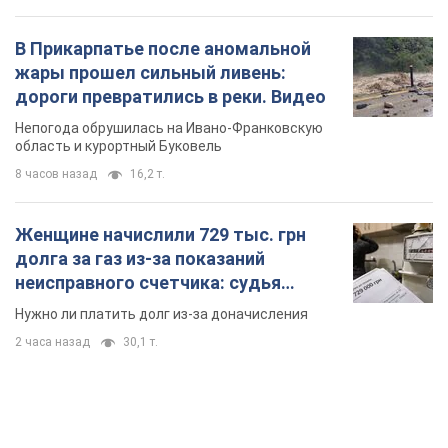
В Прикарпатье после аномальной
жары прошел сильный ливень:
дороги превратились в реки. Видео
Непогода обрушилась на Ивано-Франковскую
область и курортный Буковель
8 часов назад
16,2 т.
Женщине начислили 729 тыс. грн
долга за газ из-за показаний
неисправного счетчика: судья
вынес неожиданное решение
Нужно ли платить долг из-за доначисления
2 часа назад
30,1 т.