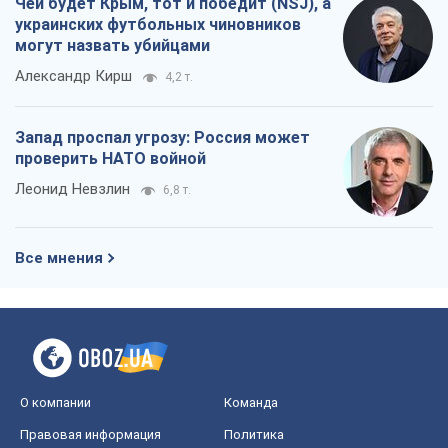
Чей будет Крым, тот и победит (NSJ), а
украинских футбольных чиновников
могут назвать убийцами
Александр Кирш
4,2 т.
Запад проспал угрозу: Россия может
проверить НАТО войной
Леонид Невзлин
6,8 т.
Все мнения
О компании
Команда
Правовая информация
Политика