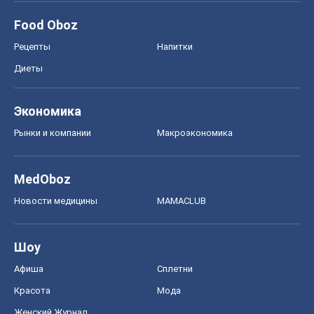
Food Oboz
Рецепты
Напитки
Диеты
Экономика
Рынки и компании
Mакроэкономика
MedOboz
Новости медицины
MAMACLUB
Шоу
Афиша
Сплетни
Красота
Мода
Женский Журнал