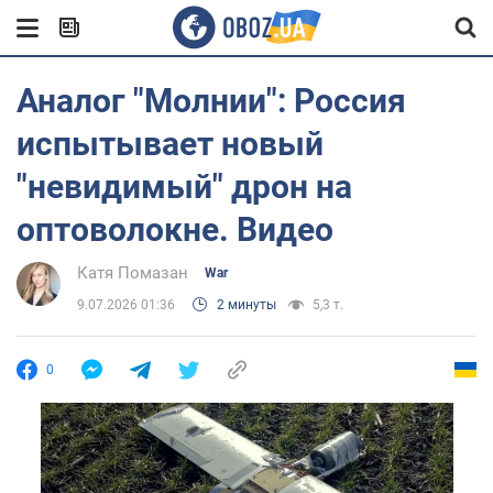
Аналог "Молнии": Россия
испытывает новый
"невидимый" дрон на
оптоволокне. Видео
Катя Помазан
War
9.07.2026 01:36
2 минуты
5,3 т.
0