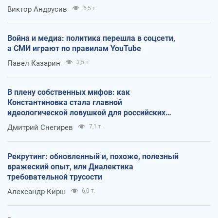
Виктор Андрусив
6,5 т.
Война и медиа: политика перешла в соцсети,
а СМИ играют по правилам YouTube
Павел Казарин
3,5 т.
В плену собственных мифов: как
Константиновка стала главной
идеологической ловушкой для российских
оккупантов
Дмитрий Снегирев
7,1 т.
Рекрутинг: обновленный и, похоже, полезный
вражеский опыт, или Диалектика
требовательной трусости
Александр Кирш
6,0 т.