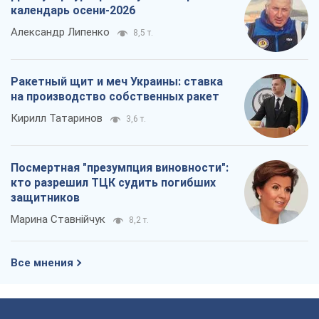
Марина Ставнійчук
8,2 т.
Все мнения
О компании
Команда
Правовая информация
Политика
конфиденциальности
Реклама на сайте
Документы
Редакционная политика
Журналисты OBOZ.UA на месте
событий
OBOZ.UA
Политика