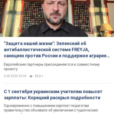
6.08.2026 20:20
88,8 т.
С 1 сентября украинским учителям повысят
зарплаты: Корецкий раскрыл подробности
Одновременно с повышением зарплат педагогам
правительство объявило об увеличении студенческих
стипендий
8 часов назад
7,1 т.
«Нам они тоже нужны»: Трамп ответил на
просьбу Зеленского о передаче Украине ракет
для Patriot
Американские запасы отдельных видов боеприпасов
ограничены
7 часов назад
2,5 т.