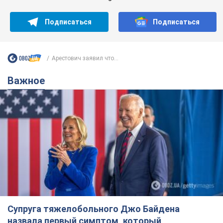
Супруга тяжелобольного Джо Байдена
назвала первый симптом, который
сигнализировал о его "агрессивном" раке
Сначала врачи не обратили на это должного внимания
6.08.2026 12:46
18,1 т.
Отпуск Леси Никитюк в Карпатах
обернулся скандалом: почему
ведущую несправедливо захейтили
Знаменитость вышла на прямую
коммуникацию в сети и расставила все точки
над "i"