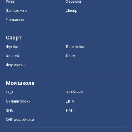
Моя школа
ГДЗ
Учебники
Онлайн уроки
ДПА
ЗНО
НМТ
СНГ решебники
Авто
Тест Драйв
Электромобили
Акции
Сервис
Food Oboz
Рецепты
Напитки
Диеты
Экономика