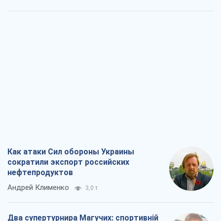
Как атаки Сил обороны Украины
сократили экспорт российских
нефтепродуктов
Андрей Клименко
3,0 т.
Два супертурнира Магучих: спортивній
календарь осени-2026
Александр Липенко
8,5 т.
Ракетный щит и меч Украины: ставка
на производство собственных ракет
Кирилл Татаринов
3,6 т.
Посмертная "презумпция виновности":
кто разрешил ТЦК судить погибших
защитников