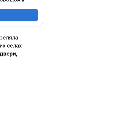
треляла
их селах
двери,