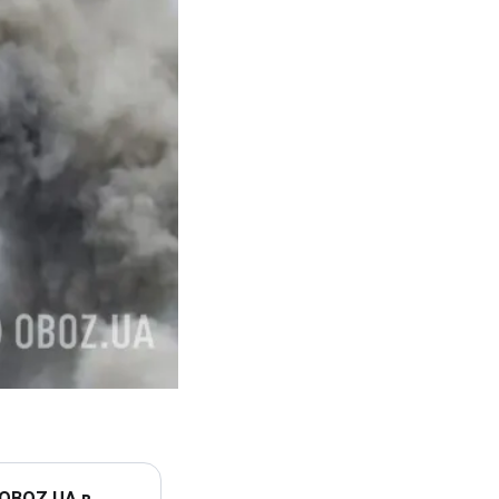
 OBOZ.UA в