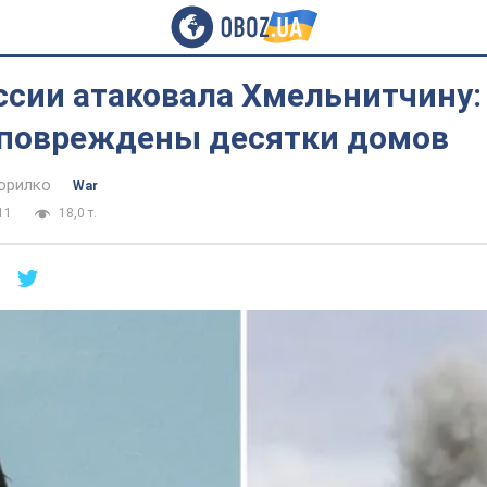
ссии атаковала Хмельнитчину:
 повреждены десятки домов
орилко
War
11
18,0 т.