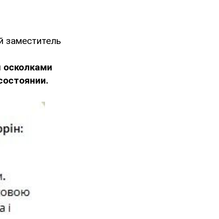
й заместитель
m
 осколками
состоянии.