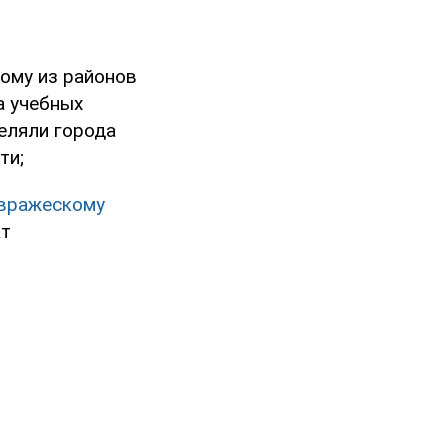
ому из районов
а учебных
еляли города
ти;
 вражескому
кт