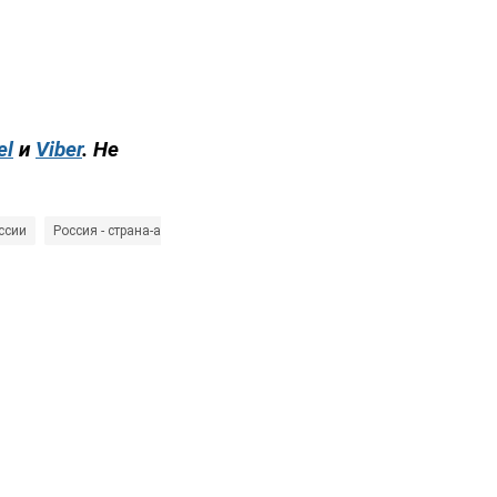
el
и
Viber
. Не
ссии
Россия - страна-агрессор