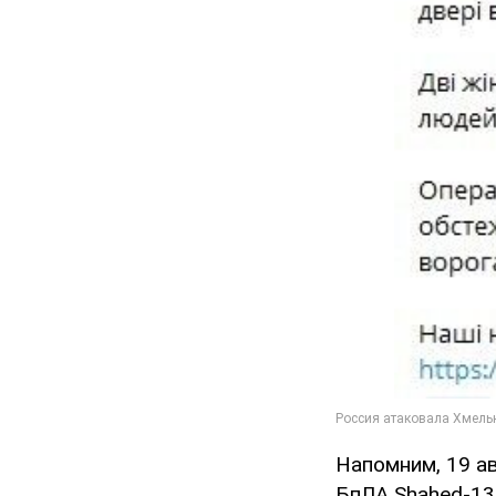
Напомним, 19 а
БпЛА Shahed-13