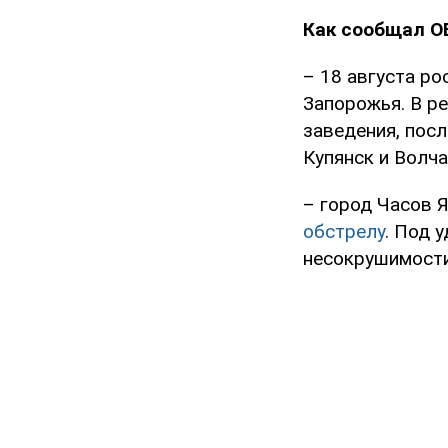
Как сообщал O
– 18 августа р
Запорожья. В ре
заведения, пос
Купянск и Волча
– город Часов 
обстрелу
. Под 
несокрушимости