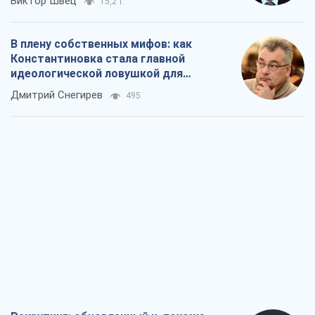
Рекрутинг: обновленный и, похоже,
полезный вражеский опыт, или
Диалектика требовательной трусости
Александр Кирш
741
Ни оружия, ни людей: как Лукашенко
создает новую армию
Игар Тышкевич
16,2 т.