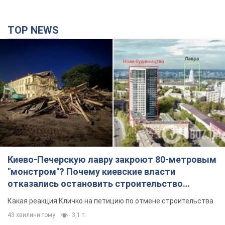
Киево-Печерскую лавру закроют 80-метровым
"монстром"? Почему киевские власти
отказались остановить строительство
небоскреба "московского верующего"
Какая реакция Кличко на петицию по отмене строительства
43 хвилини тому
3,1 т.
Российская армия совершила массированную
атаку на Одессу: горела историческая часть
города, есть пострадавшие. Фото и видео
Для террора враг применил ракеты и дроны
2 години тому
51,7 т.