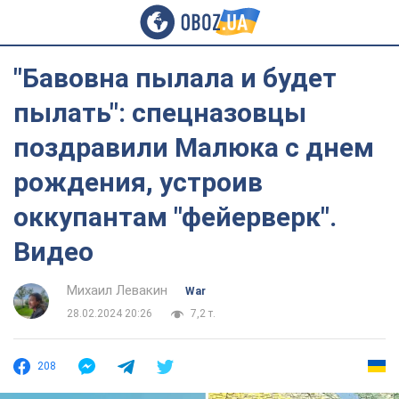
"Бавовна пылала и будет
пылать": спецназовцы
поздравили Малюка с днем
рождения, устроив
оккупантам "фейерверк".
Видео
Михаил Левакин
War
28.02.2024 20:26
7,2 т.
208