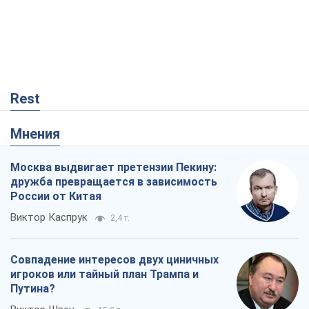
Москва выдвигает претензии Пекину:
дружба превращается в зависимость
России от Китая
Виктор Каспрук
2,4 т.
Совпадение интересов двух циничных
игроков или тайный план Трампа и
Путина?
Виктор Швец
15,2 т.
В плену собственных мифов: как
Константиновка стала главной
идеологической ловушкой для
российских оккупантов
Дмитрий Снегирев
495