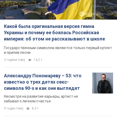
и припев песни
3 години тому
14,2 т.
Александру Пономареву – 53: что
известно о трех детях секс-
символа 90-х и как они выглядят
Несмотря на развитие карьеры, артист не
забывал о личном счастье
9 годин тому
8,3 т.
В ПриватБанке рассказали,
действительны ли доллары 1996
года: принимают ли обменники и
банки такие купюры
Что делать, если банки и обменники не
принимают старые доллары
10 годин тому
74,3 т.