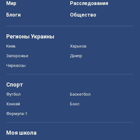
Черкассы
Спорт
Футбол
Баскетбол
Хоккей
Бокс
Формула-1
Моя школа
ГДЗ
Учебники
Онлайн уроки
ДПА
ЗНО
НМТ
СНГ решебники
Авто
Тест Драйв
Электромобили