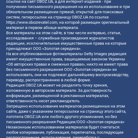
ссылки на сайт OBOZ.UA, а для интернет-изданий - при
получении письменного разрешения на их использование и при
обязательном размещении прямой, открытой для поисковых
систем, гиперссылки на страницу OBOZ.UA по ссылке
https://www.obozrevatel.com
, на которой размещен оригинальный
материал в первом абзаце материала.
Все материалы на этом сайте, в том числе интервью, статьи,
исследования – служебные произведения журналистов
редакции, исключительные имущественные права на которые
принадлежат ООО «Золотая середина».
На все опубликованные фотоматериалы Getty Images редакция
имеет имущественные права, защищаемые законом Украины
«Об авторских правах и смежных правах», никто не имеет права
без письменного разрешения ООО «Золотая середина» их
использовать, они не подлежат дальнейшему воспроизводству,
переводу, распространению в любой форме.
Редакция OBOZ.UA может не разделять точку зрения,
изложенную в авторском материале. За достоверность
информации, размещенной в рекламных материалах,
ответственность несет рекламодатель.
Запрещено использование материалов размещенных на этом
сайте, даже с указанием гиперссылки на страницу этого сайта,
логотипа OBOZ.UA или любого другого упоминания, но без
письменного разрешения Редакции/ООО «Золотая середина»
Незаконным использованием материалов будет считаться:
любое копирование, публикация, перепечатка, последующее
распространение, использование, переработка с