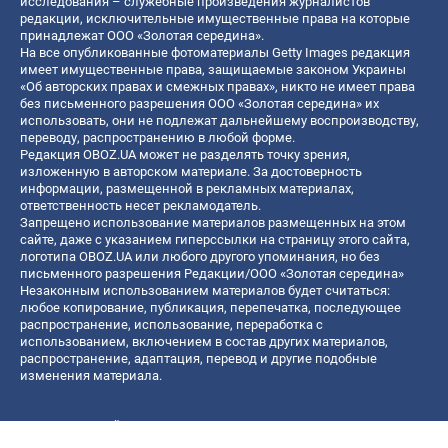
исследования – служебные произведения журналистов
редакции, исключительные имущественные права на которые
принадлежат ООО «Золотая середина».
На все опубликованные фотоматериалы Getty Images редакция
имеет имущественные права, защищаемые законом Украины
«Об авторских правах и смежных правах», никто не имеет права
без письменного разрешения ООО «Золотая середина» их
использовать, они не подлежат дальнейшему воспроизводству,
переводу, распространению в любой форме.
Редакция OBOZ.UA может не разделять точку зрения,
изложенную в авторском материале. За достоверность
информации, размещенной в рекламных материалах,
ответственность несет рекламодатель.
Запрещено использование материалов размещенных на этом
сайте, даже с указанием гиперссылки на страницу этого сайта,
логотипа OBOZ.UA или любого другого упоминания, но без
письменного разрешения Редакции/ООО «Золотая середина»
Незаконным использованием материалов будет считаться:
любое копирование, публикация, перепечатка, последующее
распространение, использование, переработка с
использованием, включением в состав других материалов,
распространение, адаптация, перевод и другие подобные
изменения материала.
Название онлайн медиа — «OBOZ.UA»
- субъект в сфере онлайн медиа;