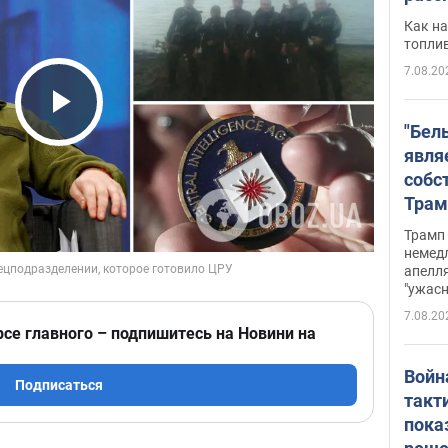
Как на
топли
7.08.20
Play Video
"Бел
явля
собс
Трам
прио
Трамп 
стро
немед
апелля
баль
"ужас
стои
7.08.20
долл
рсе главного – подпишитесь на Новини на
Войн
Подписаться
такт
пока