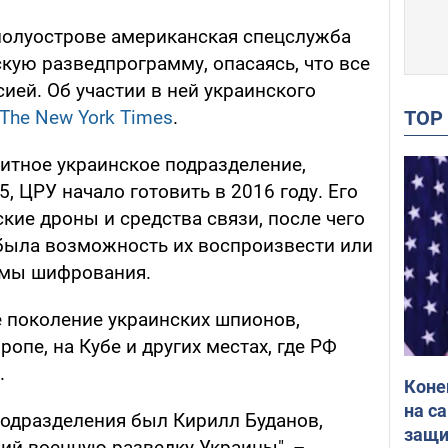
полуострове американская спецслужба
скую разведпрограмму, опасаясь, что все
сией. Об участии в ней украинского
TO
The New York Times
.
итное украинское подразделение,
, ЦРУ начало готовить в 2016 году. Его
кие дроны и средства связи, после чего
была возможность их воспроизвести или
емы шифрования.
е поколение украинских шпионов,
опе, на Кубе и других местах, где РФ
.
Коне
на с
подразделения был Кирилл Буданов,
защи
ий военную разведку Украины", –