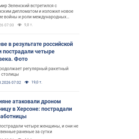
рвью с Безсмертным
ир Зеленский встретился с
нским дипломатом и изложил новое
ие войны и роли международных
ров в борьбе с Россией
9,8 т.
26 07:00
еве в результате российской
и пострадали четыре
века. Фото
продолжает регулярный ракетный
р столицы
19,0 т.
8.2026 07:02
ияне атаковали дроном
ницу в Херсоне: пострадали
аботницы
пострадали четыре женщины, и они не
венные раненые за сутки