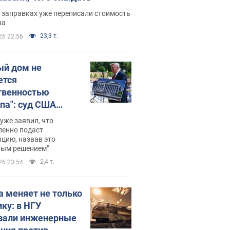
 заправках уже переписали стоимость
ва
23,3 т.
26 22:56
ый дом не
ется
твенностью
па": суд США
становил
уже заявил, что
ительство
ленно подаст
цию, назвав это
ного зала
ным решением"
мостью 400 млн
2,4 т.
26 23:54
аров
а меняет не только
ику: в НГУ
зали инженерные