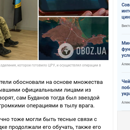
Сов
инт
цин
или
Викт
Тра
Мин
фун
усл
вое
Алек
тели обосновали на основе множества
Чей
поб
бывшими официальными лицами из
укр
орят, сам Буданов тогда был звездой
чин
Алек
громкими операциями в тылу врага.
наз
ично тоже могли быть тесные связи с
ке продолжали его обучать, также его