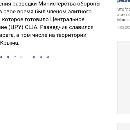
реше
ения разведки Министерства обороны
росс
Это "
в свое время был членом элитного
дрон
эстети
, которое готовило Центральное
Макса
ие (ЦРУ) США. Разведчик славился
7.08.20
рага, в том числе на территории
 Крыма.
идео дня