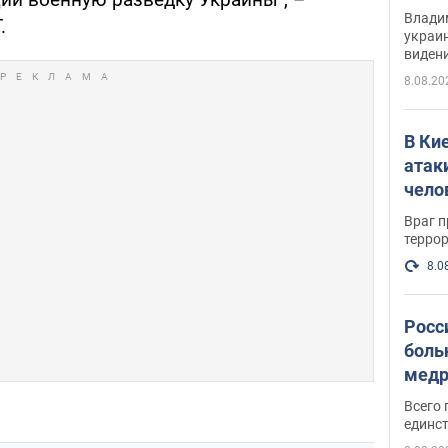
Инте
Владим
.
украи
виден
партне
8.08.20
В Ки
атак
чело
Враг 
терро
8.0
Росс
боль
медр
Всего 
единст