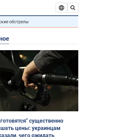
ские обстрелы
ное
"готовятся" существенно
шать цены: украинцам
казали, чего ожидать