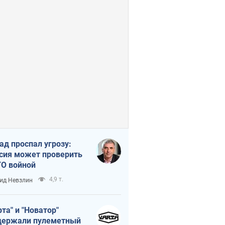
ад проспал угрозу:
сия может проверить
О войной
4,9 т.
ид Невзлин
рта" и "Новатор"
ержали пулеметный