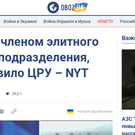
Война в Украине
Война Израиля и Ирана
VENETO
Россий
Важ
 членом элитного
подразделения,
вило ЦРУ – NYT
20,3 т.
Читати українською
АЗС 
повы
расс