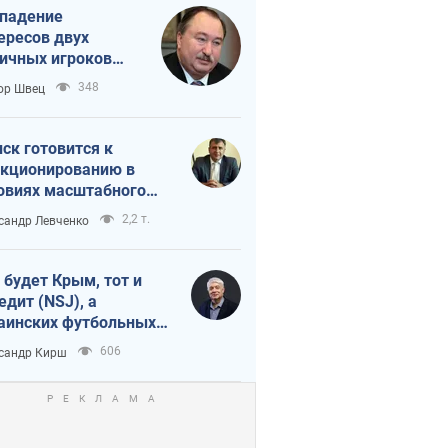
падение
ересов двух
ичных игроков
 тайный план
348
ор Швец
мпа и Путина?
ск готовится к
кционированию в
овиях масштабного
нного кризиса
2,2 т.
сандр Левченко
 будет Крым, тот и
едит (NSJ), а
аинских футбольных
овников могут
606
сандр Кирш
вать убийцами