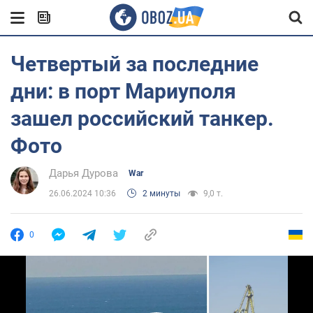
Четвертый за последние
дни: в порт Мариуполя
зашел российский танкер.
Фото
Дарья Дурова
War
26.06.2024 10:36
2 минуты
9,0 т.
0