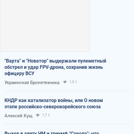
"Варта" и "Новатор" выдержали пулеметный
обстрел и удар FPV-дрона, сохранив жизнь
офицеру ВСУ
Украинская Бронетехника
1,5 т.
КНДР как катализатор войны, или О новом
этапе российско-северокорейского союза
Алексей Кущ
1,7 т.
Выход в элиту ЧМ и триумф "Сокола": что