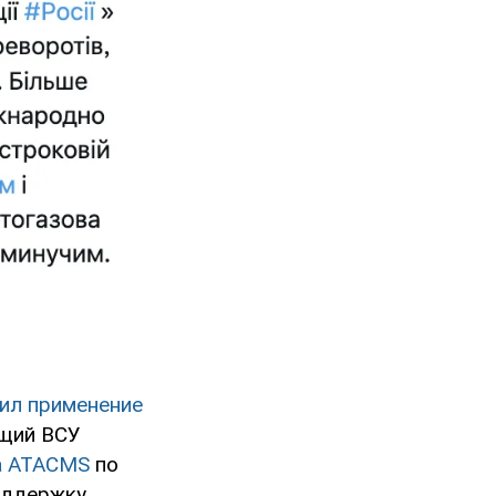
ил применение
ющий ВСУ
ка ATACMS
по
оддержку.