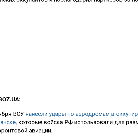
BOZ.UA:
тября ВСУ
нанесли удары по аэродромам в оккупи
ганске
, которые войска РФ использовали для ра
фронтовой авиации.