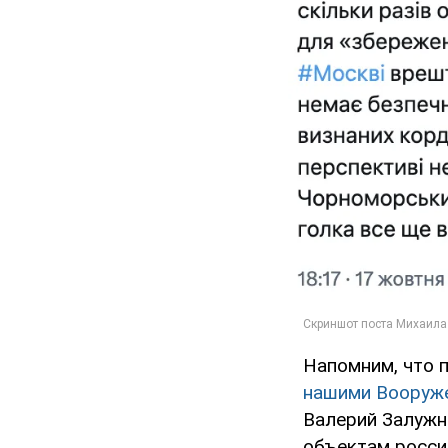
Напомним, что 
нашими Вооруж
Валерий Залуж
объектам росси