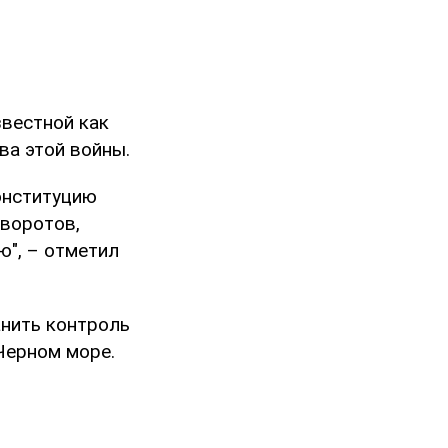
звестной как
ва этой войны.
онституцию
еворотов,
ю", – отметил
анить контроль
Черном море.