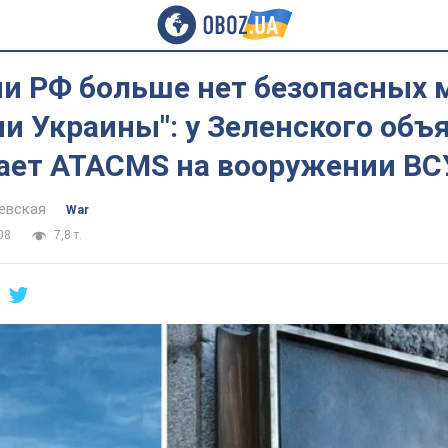
и РФ больше нет безопасных 
и Украины": у Зеленского объ
чает ATACMS на вооружении ВС
евская
War
08
7,8 т.