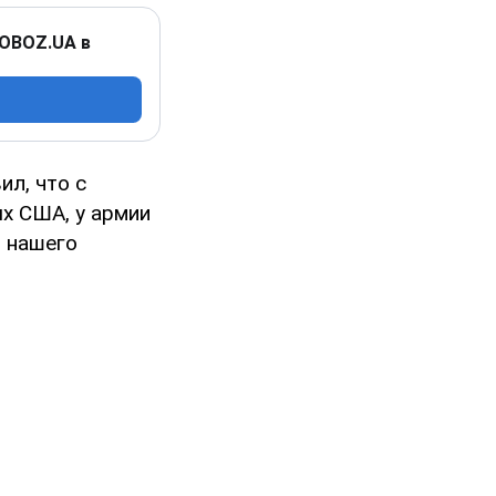
 OBOZ.UA в
л, что с
х США, у армии
и нашего