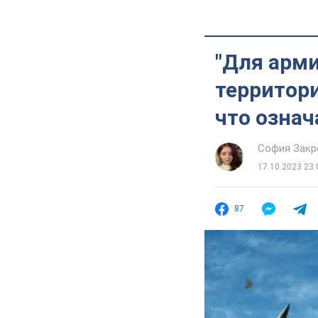
"Для арми
территори
что озна
София Закр
17.10.2023 23:
87