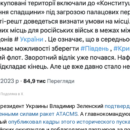
президент Украины Владимир Зеленский
подтверд
енными силами ракет ATACMS
. А главнокоманду
ный
опубликовал кадры этого исторического пус
йских оккупантов и поблагодарил партнеров за п