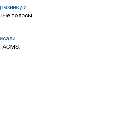
цтехнику и
ные полосы.
исали
ATACMS,