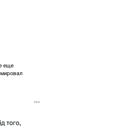
е еще
юмировал