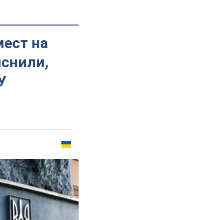
мест на
яснили,
У