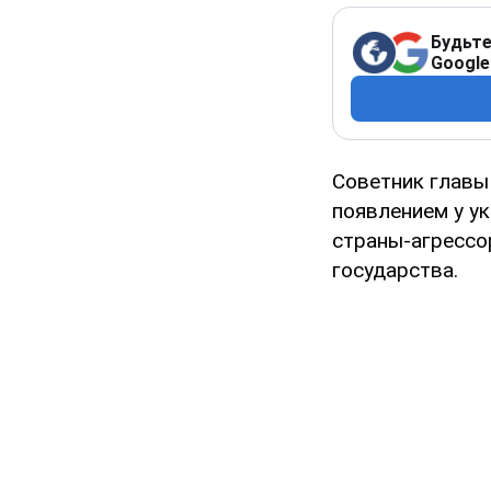
Будьте
Google
Советник главы
появлением у у
страны-агрессо
государства.