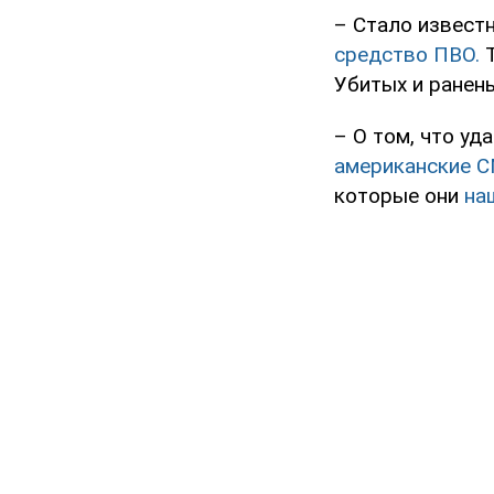
– Стало известн
средство ПВО.
Т
Убитых и ранен
– О том, что у
американские 
которые они
на