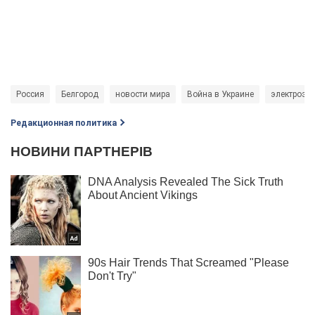
Россия
Белгород
новости мира
Война в Украине
электроэн
Редакционная политика