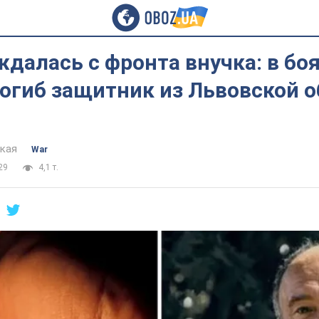
ждалась с фронта внучка: в боя
огиб защитник из Львовской о
цкая
War
29
4,1 т.