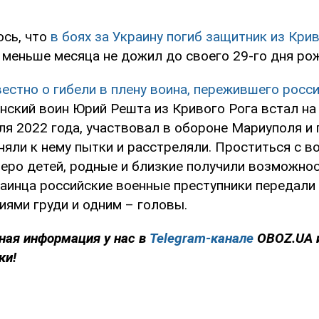
сь, что
в боях за Украину погиб защитник из Крив
меньше месяца не дожил до своего 29-го дня ро
вестно о гибели в плену воина, пережившего росси
инский воин Юрий Решта из Кривого Рога встал на
я 2022 года, участвовал в обороне Мариуполя и п
яли к нему пытки и расстреляли. Проститься с в
еро детей, родные и близкие получили возможно
раинца российские военные преступники передали
иями груди и одним – головы.
ная информация у нас в
Telegram-канале
OBOZ.UA 
ки!