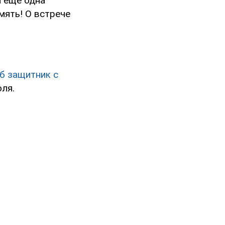
а еще одна
мять! О встрече
б защитник с
ля.