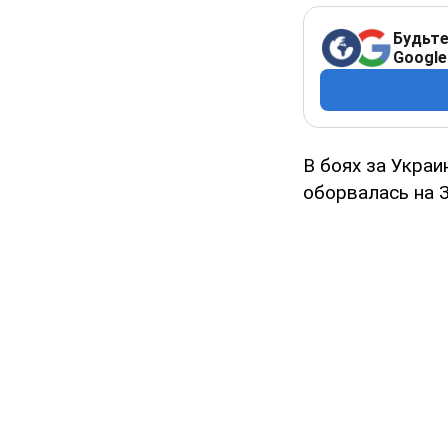
Будьте
Google
В боях за Украи
оборвалась на 