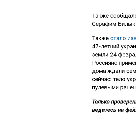
Также сообщало
Серафим Билык 
Также
стало из
47-летний укра
земли 24 феврал
Россияне примен
дома ждали сем
сейчас: тело ук
пулевыми ранен
Только проверен
ведитесь на фей