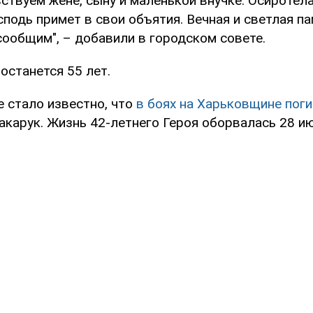
ствуем жене, сыну и маленькой внучке. Осиротел
сподь примет в свои объятия. Вечная и светлая па
сообщим", – добавили в городском совете.
останется 55 лет.
е стало известно, что
в боях на Харьковщине поги
карук. Жизнь 42-летнего Героя оборвалась 28 ию