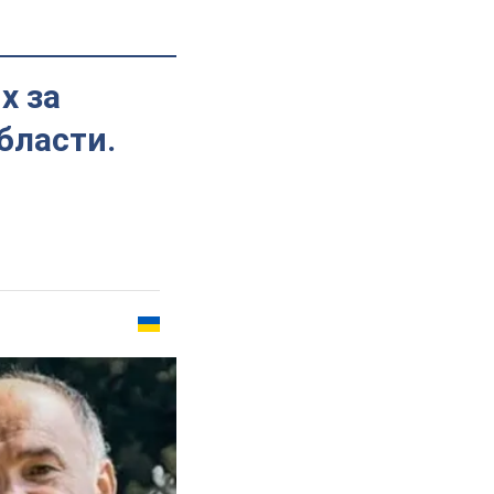
х за
бласти.