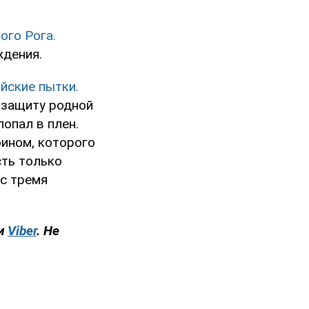
ого Рога.
ждения.
йские пытки.
 защиту родной
опал в плен.
оином, которого
сть только
 с тремя
и
Viber
. Не