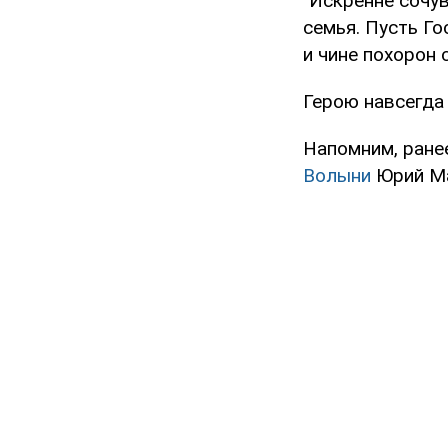
"Искренне сочув
семья. Пусть Го
и чине похорон 
Герою навсегда 
Напомним, ране
Волыни
Юрий Ма