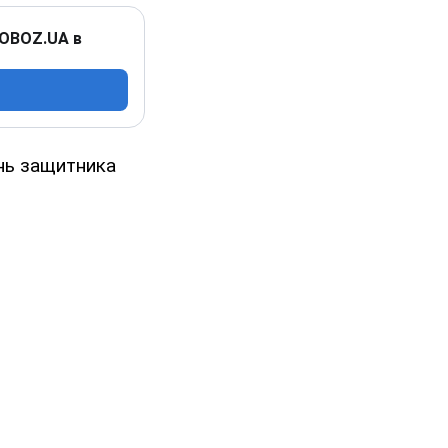
 OBOZ.UA в
нь защитника