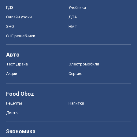
Food Oboz
Рецепты
Напитки
Диеты
Экономика
Рынки и компании
Mакроэкономика
MedOboz
Новости медицины
MAMACLUB
Шоу
Афиша
Сплетни
Красота
Мода