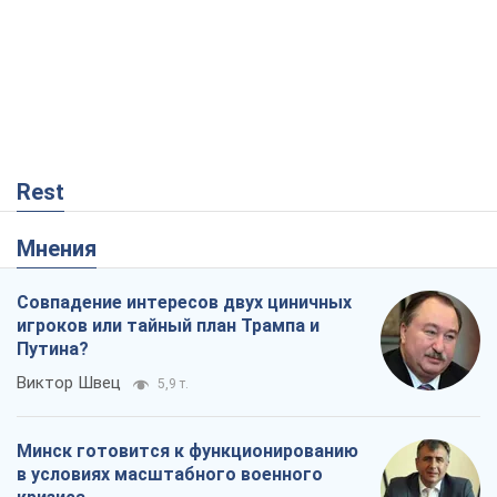
Совпадение интересов двух циничных
игроков или тайный план Трампа и
Путина?
Виктор Швец
5,9 т.
Минск готовится к функционированию
в условиях масштабного военного
кризиса
Александр Левченко
11,5 т.
Ни оружия, ни людей: как Лукашенко
создает новую армию
Игар Тышкевич
7,2 т.