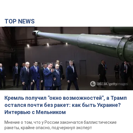
Кремль получил "окно возможностей", а Трамп
остался почти без ракет: как быть Украине?
Интервью с Мельником
Мнение о том, что у России закончатся баллистические
ракеты, крайне опасно, подчеркнул эксперт
4 часа назад
23,9 т.
Украина заключила соглашения о ежемесячной
поставке ракет для системы Patriot из США:
Зеленский раскрыл подробности
Киев также ведет активные переговоры с европейскими
партнерами
2 часа назад
1,7 т.
Заботилась об учениках и поддерживала