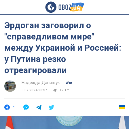
Эрдоган заговорил о
"справедливом мире"
между Украиной и Россией:
у Путина резко
отреагировали
Надежда Данищук
War
3.07.2024 23:57
17,1 т.
71