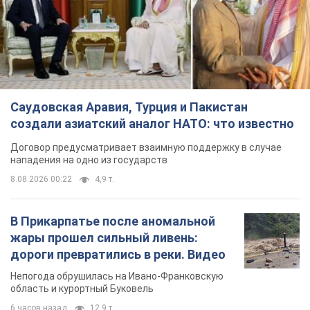
В Прикарпатье после аномальной
жары прошел сильный ливень:
дороги превратились в реки. Видео
Непогода обрушилась на Ивано-Франковскую
область и курортный Буковель
6 часов назад
12,9 т.
Хорватия унизила сборную России
по спортивной гимнастике,
официально не пустив на чемпионат
Европы основных спортсменов
Турнир пройдет в Загребе с 13 по 23 августа
6 часов назад
9,9 т.