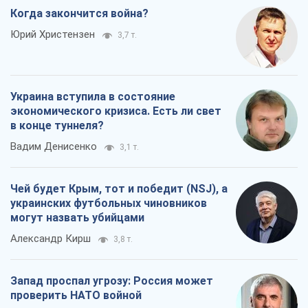
Чей будет Крым, тот и победит (NSJ), а
украинских футбольных чиновников
могут назвать убийцами
Александр Кирш
3,8 т.
Запад проспал угрозу: Россия может
проверить НАТО войной
Леонид Невзлин
6,6 т.
Все мнения
О компании
Команда
Правовая информация
Политика