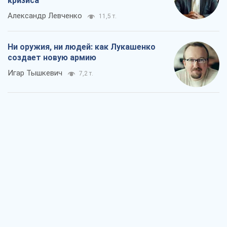
Когда закончится война?
Юрий Христензен
3,7 т.
Украина вступила в состояние
экономического кризиса. Есть ли свет
в конце туннеля?
Вадим Денисенко
3,1 т.