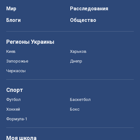
Спорт
Футбол
Баскетбол
Хоккей
Бокс
Формула-1
Моя школа
ГДЗ
Учебники
Онлайн уроки
ДПА
ЗНО
НМТ
СНГ решебники
Авто
Тест Драйв
Электромобили
Акции
Сервис