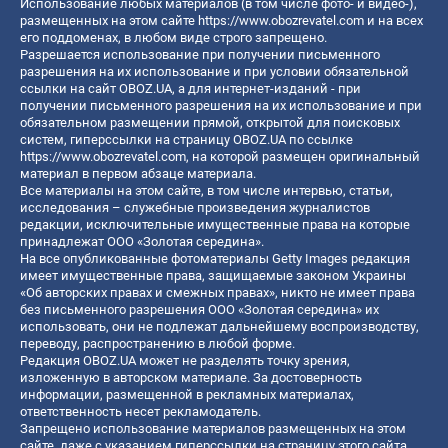
Использование любых материалов (в том числе фото- и видео-),
размещенных на этом сайте
https://www.obozrevatel.com
и на всех
его поддоменах, в любом виде строго запрещено.
Разрешается использование при получении письменного
разрешения на их использование и при условии обязательной
ссылки на сайт OBOZ.UA, а для интернет-изданий - при
получении письменного разрешения на их использование и при
обязательном размещении прямой, открытой для поисковых
систем, гиперссылки на страницу OBOZ.UA по ссылке
https://www.obozrevatel.com
, на которой размещен оригинальный
материал в первом абзаце материала.
Все материалы на этом сайте, в том числе интервью, статьи,
исследования – служебные произведения журналистов
редакции, исключительные имущественные права на которые
принадлежат ООО «Золотая середина».
На все опубликованные фотоматериалы Getty Images редакция
имеет имущественные права, защищаемые законом Украины
«Об авторских правах и смежных правах», никто не имеет права
без письменного разрешения ООО «Золотая середина» их
использовать, они не подлежат дальнейшему воспроизводству,
переводу, распространению в любой форме.
Редакция OBOZ.UA может не разделять точку зрения,
изложенную в авторском материале. За достоверность
информации, размещенной в рекламных материалах,
ответственность несет рекламодатель.
Запрещено использование материалов размещенных на этом
сайте, даже с указанием гиперссылки на страницу этого сайта,