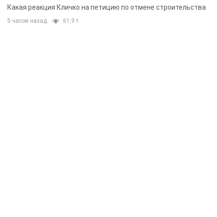
небоскреба "московского верующего"
Какая реакция Кличко на петицию по отмене строительства
5 часов назад
61,9 т.