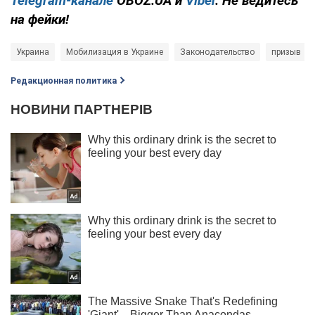
Telegram-канале
OBOZ.UA и
Viber
. Не ведитесь
на фейки!
Украина
Мобилизация в Украине
Законодательство
призыв
Редакционная политика