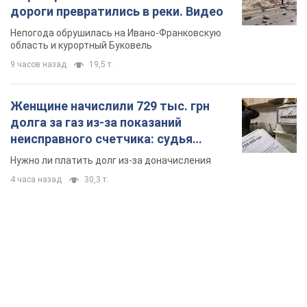
дороги превратились в реки. Видео
Непогода обрушилась на Ивано-Франковскую
область и курортный Буковель
9 часов назад
19,5 т.
Женщине начислили 729 тыс. грн
долга за газ из-за показаний
неисправного счетчика: судья
вынес неожиданное решение
Нужно ли платить долг из-за доначисления
4 часа назад
30,3 т.