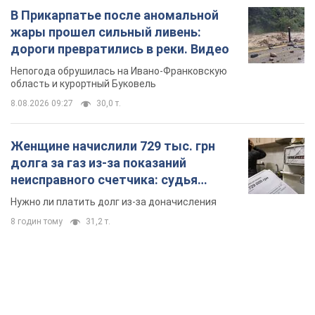
В Прикарпатье после аномальной
жары прошел сильный ливень:
дороги превратились в реки. Видео
Непогода обрушилась на Ивано-Франковскую
область и курортный Буковель
8.08.2026 09:27
30,0 т.
Женщине начислили 729 тыс. грн
долга за газ из-за показаний
неисправного счетчика: судья
вынес неожиданное решение
Нужно ли платить долг из-за доначисления
8 годин тому
31,2 т.