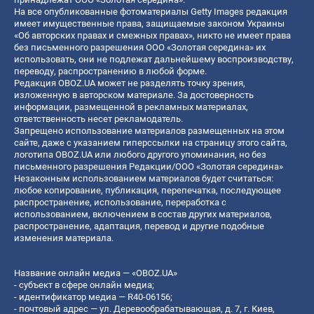
На все опубликованные фотоматериалы Getty Images редакция
имеет имущественные права, защищаемые законом Украины
«Об авторских правах и смежных правах», никто не имеет права
без письменного разрешения ООО «Золотая середина» их
использовать, они не подлежат дальнейшему воспроизводству,
переводу, распространению в любой форме.
Редакция OBOZ.UA может не разделять точку зрения,
изложенную в авторском материале. За достоверность
информации, размещенной в рекламных материалах,
ответственность несет рекламодатель.
Запрещено использование материалов размещенных на этом
сайте, даже с указанием гиперссылки на страницу этого сайта,
логотипа OBOZ.UA или любого другого упоминания, но без
письменного разрешения Редакции/ООО «Золотая середина»
Незаконным использованием материалов будет считаться:
любое копирование, публикация, перепечатка, последующее
распространение, использование, переработка с
использованием, включением в состав других материалов,
распространение, адаптация, перевод и другие подобные
изменения материала.
Название онлайн медиа — «OBOZ.UA»
- субъект в сфере онлайн медиа;
- идентификатор медиа — R40-06156;
- почтовый адрес — ул. Деревообрабатывающая, д. 7, г. Киев,