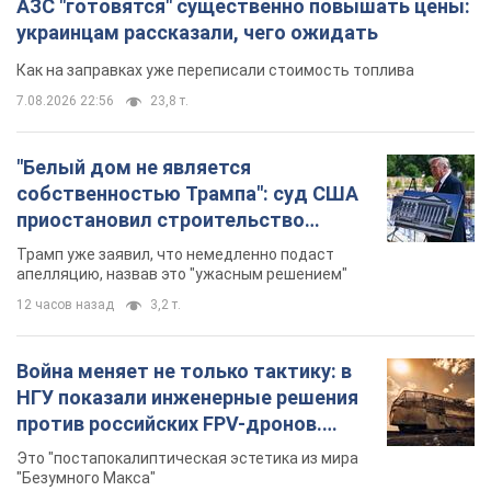
АЗС "готовятся" существенно повышать цены:
украинцам рассказали, чего ожидать
Как на заправках уже переписали стоимость топлива
7.08.2026 22:56
23,8 т.
"Белый дом не является
собственностью Трампа": суд США
приостановил строительство
бального зала стоимостью 400 млн
Трамп уже заявил, что немедленно подаст
долларов
апелляцию, назвав это "ужасным решением"
12 часов назад
3,2 т.
Война меняет не только тактику: в
НГУ показали инженерные решения
против российских FPV-дронов.
Фото
Это "постапокалиптическая эстетика из мира
"Безумного Макса"