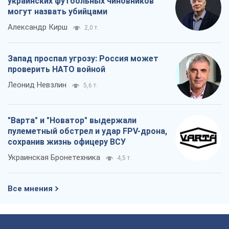
украинских футбольных чиновников
могут назвать убийцами
Александр Кирш
2,0 т.
Запад проспал угрозу: Россия может
проверить НАТО войной
Леонид Невзлин
5,6 т.
"Варта" и "Новатор" выдержали
пулеметный обстрел и удар FPV-дрона,
сохранив жизнь офицеру ВСУ
Украинская Бронетехника
4,5 т.
Все мнения