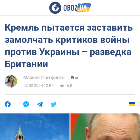
Кремль пытается заставить
замолчать критиков войны
против Украины – разведка
Британии
Марина Погорилко
War
23.02.2024 12:07
6,0 т.
1