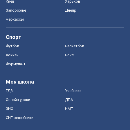
Киев
Харьков
Запорожье
Днепр
Черкассы
Спорт
Футбол
Баскетбол
Хоккей
Бокс
Формула-1
Моя школа
ГДЗ
Учебники
Онлайн уроки
ДПА
ЗНО
НМТ
СНГ решебники