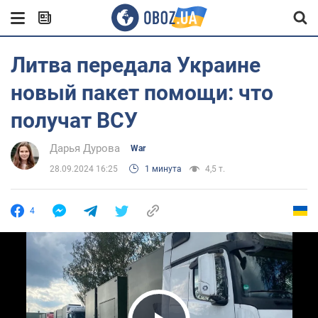
Литва передала Украине
новый пакет помощи: что
получат ВСУ
Дарья Дурова
War
28.09.2024 16:25
1 минута
4,5 т.
4