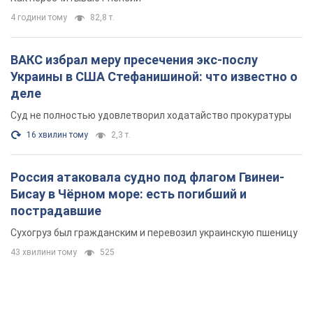
4 години тому
82,8 т.
ВАКС избрал меру пресечения экс-послу
Украины в США Стефанишиной: что известно о
деле
Суд не полностью удовлетворил ходатайство прокуратуры
16 хвилин тому
2,3 т.
Россия атаковала судно под флагом Гвинеи-
Бисау в Чёрном море: есть погибший и
пострадавшие
Сухогруз был гражданским и перевозил украинскую пшеницу
43 хвилини тому
525