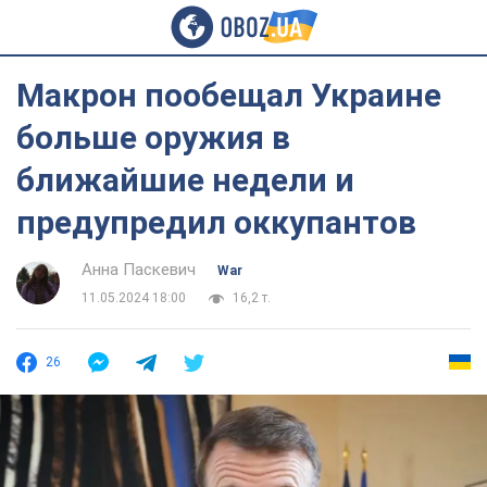
Макрон пообещал Украине
больше оружия в
ближайшие недели и
предупредил оккупантов
Анна Паскевич
War
11.05.2024 18:00
16,2 т.
26