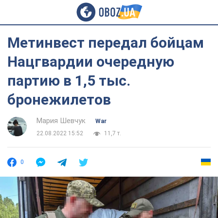
Метинвест передал бойцам
Нацгвардии очередную
партию в 1,5 тыс.
бронежилетов
Мария Шевчук
War
22.08.2022 15:52
11,7 т.
0