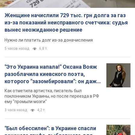
Женщине начислили 729 тыс. грн долга за газ
из-за показаний неисправного счетчика: судья
вынес неожиданное решение
Нужно ли платить долг из-за доначисления
5 часов назад
6,8 т.
"Это Украина напала!" Оксана Вояж
разоблачила киевского поэта,
которого "зазомбировали": он даже
русского не знал, а теперь хочет
Как отметила артистка, писатель был
геноцида украинцев
поклонником Украины, но после переезда в РФ
ему "промыли мозги"
3 часа назад
4,2 т.
"Был обессилен": в Украине спасли