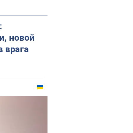
:
и, новой
в врага