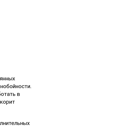
оянных
ьнобойности.
ботать в
скорит
олнительных