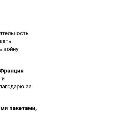
ятельность
шать
ь войну
Франция
 и
лагодарю за
ми пакетами,