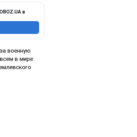
 OBOZ.UA в
за военную
"всем в мире
ремлевского