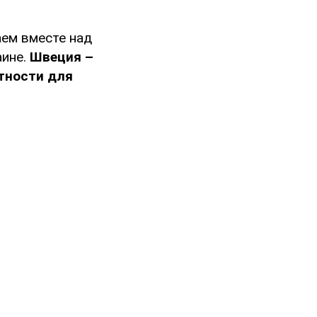
аем вместе над
аине.
Швеция –
стности для