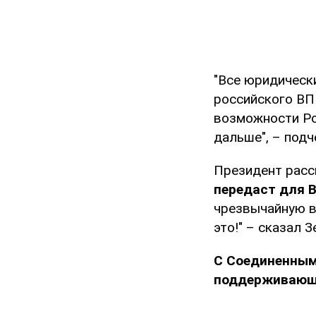
"Все юридическ
российского ВП
возможности Ро
дальше", – подч
Президент расс
передаст для 
чрезвычайную в
это!" – сказал З
С Соединенным
поддерживающ