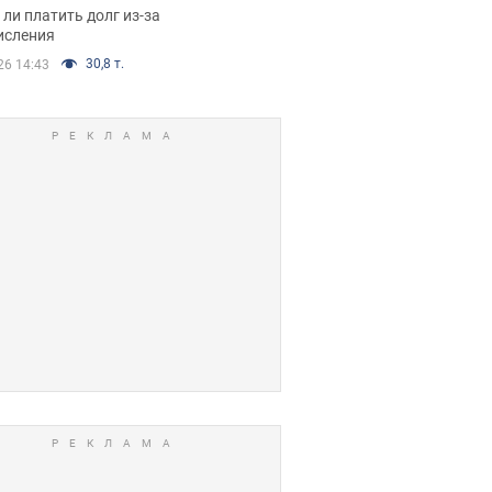
я вынес
ли платить долг из-за
иданное решение
исления
30,8 т.
26 14:43