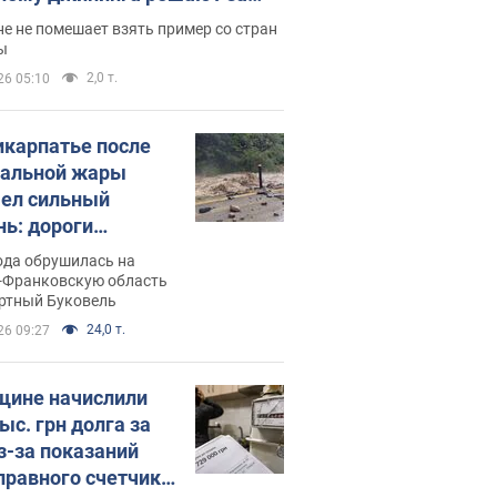
ицей
е не помешает взять пример со стран
ы
2,0 т.
26 05:10
икарпатье после
альной жары
ел сильный
нь: дороги
ратились в реки.
ода обрушилась на
о
-Франковскую область
ортный Буковель
24,0 т.
26 09:27
ине начислили
ыс. грн долга за
из-за показаний
правного счетчика: