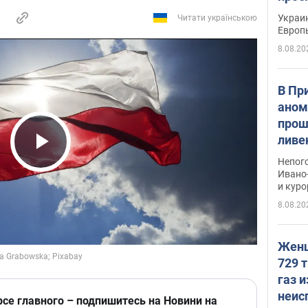
гран
Украин
Читати українською
Европ
8.08.20
В Пр
аном
прош
ливе
прев
Play Video
Непог
Виде
Ивано
и кур
8.08.20
Женщ
729 т
газ 
неис
рсе главного – подпишитесь на Новини на