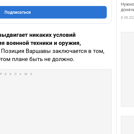
судь
Нужно 
неож
донач
Подписаться
8.08.20
выдвигает никаких условий
я военной техники и оружия,
. Позиция Варшавы заключается в том,
этом плане быть не должно.