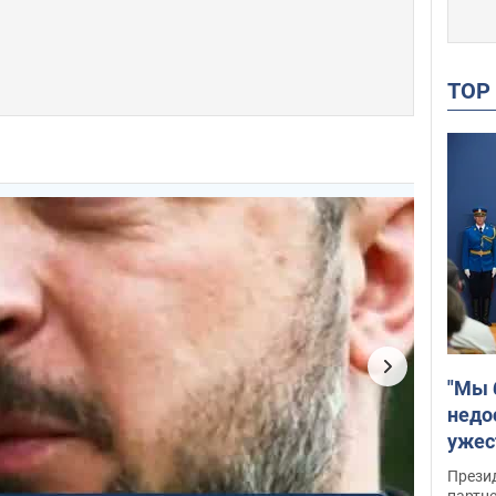
TO
"Мы 
недо
ужес
Росс
Прези
партн