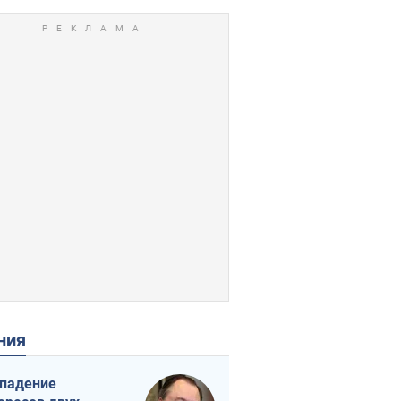
ения
падение