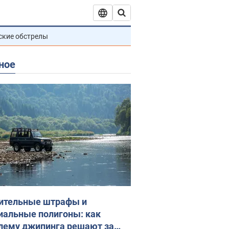
ские обстрелы
ное
ительные штрафы и
иальные полигоны: как
лему джипинга решают за