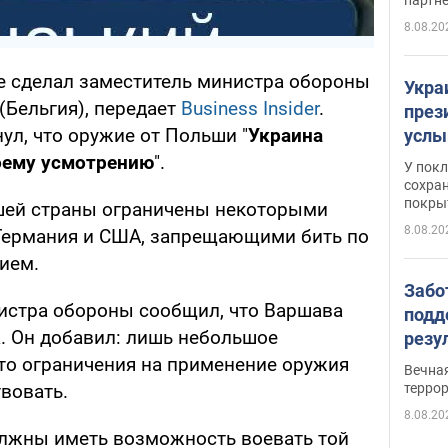
8.08.20
е сделал заместитель министра обороны
Укра
(Бельгия), передает
Business Insider
.
през
ул, что оружие от Польши "
Украина
услы
слож
оему усмотрению
".
У пок
кото
сохра
покрыт
"зол
шей страны ограничены некоторыми
8.08.20
 Германия и США, запрещающими бить по
ием.
Забо
истра обороны сообщил, что Варшава
подд
а. Он добавил: лишь небольшое
резу
обла
что ограничения на применение оружия
Вечна
киев
терро
вовать.
8.08.20
олжны иметь возможность воевать той