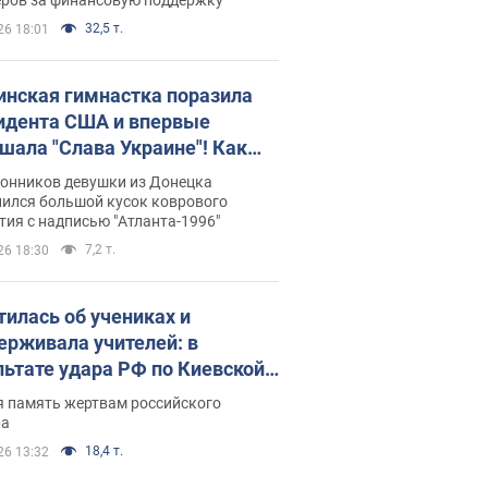
32,5 т.
26 18:01
инская гимнастка поразила
идента США и впервые
шала "Слава Украине"! Как
илась судьба Подкопаевой,
лонников девушки из Донецка
рая 30 лет назад завоевала
нился большой кусок коврового
ия с надписью "Атланта-1996"
ото" Олимпиады
7,2 т.
26 18:30
тилась об учениках и
ерживала учителей: в
льтате удара РФ по Киевской
сти погибли директор
я память жертвам российского
ского лицея, её муж и внук
ра
18,4 т.
26 13:32