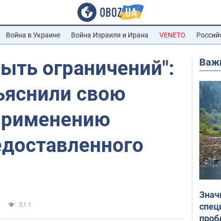
Война в Украине
Война Израиля и Ирана
VENETO
Россий
Важ
ыть ограничений":
ъяснили свою
применению
едоставленного
Знач
спец
3,1 т.
проб