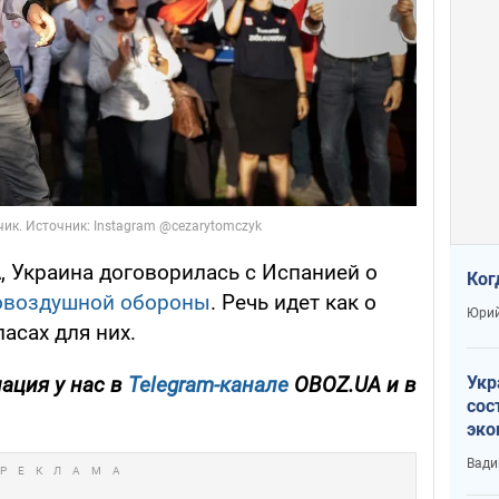
, Украина договорилась с Испанией о
Ког
овоздушной обороны
. Речь идет как о
Юрий
асах для них.
Укр
ация у нас в
Telegram-канале
OBOZ.UA и в
сос
эко
Ест
Вади
тун