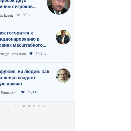
ересов двух
ичных игроков
 тайный план
9,0 т.
ор Швец
мпа и Путина?
ск готовится к
кционированию в
овиях масштабного
нного кризиса
14,6 т.
сандр Левченко
оружия, ни людей: как
ашенко создает
ую армию
12,3 т.
 Тышкевич