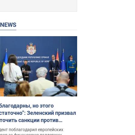
P NEWS
благодарны, но этого
статочно": Зеленский призвал
точить санкции против
ии
дент поблагодарил европейских
еров за финансовую поддержку