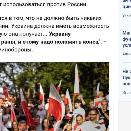
инт
ут использоваться против России.
цин
или
Викт
ся в том, что не должно быть никаких
Тра
нии. Украина должна иметь возможность
Мин
ую она получает...
Украину
фун
траны, и этому надо положить конец
", –
усл
 минобороны.
вое
Алек
Ни 
Лук
нов
Игар