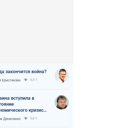
да закончится война?
6,5 т.
 Христензен
аина вступила в
тояние
номического кризиса.
ь ли свет в конце
5,6 т.
м Денисенко
неля?